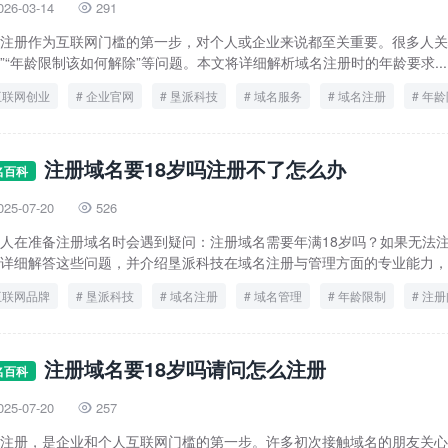
026-03-14
291

注册作为互联网门槛的第一步，对个人或企业来说都至关重要。很多人关
”“年龄限制该如何解除”等问题。本文将详细解析域名注册时的年龄要求...
互联网创业
企业官网
垦派科技
域名服务
域名注册
年龄
注册域名要18岁吗注册不了怎么办
名百科
025-07-20
526

人在准备注册域名时会遇到疑问：注册域名需要年满18岁吗？如果无法
详细解答这些问题，并介绍垦派科技在域名注册与管理方面的专业能力，为.
互联网品牌
垦派科技
域名注册
域名管理
年龄限制
注册
注册域名要18岁吗请问怎么注册
名百科
025-07-20
257

注册，是企业和个人互联网门槛的第一步。许多初次接触域名的朋友关心“