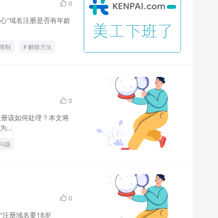
0

心“域名注册是否有年龄
限制
解除方法
0

注册该如何处理？本文将
..
问题
0

注册域名要18岁