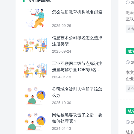
2

怎么注册教育机构域名邮箱
随着
互联
2025-09-26
信息技术公司域名怎么选择
注册类型
2025-09-24
域
2
工业互联网二级节点标识注

册量与解析量TOP5排名出
本文
炉
2024-01-13
企业
公司域名被别人注册了该怎
么办
2025-10-30
域
网站被黑客攻击了之后，要
如何处理呢？
2

2024-01-13
域名