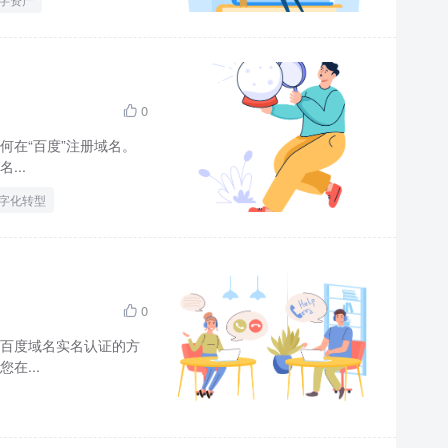
0

在“百度”注册域名。
..
字化转型
0

百度域名实名认证的方
在...