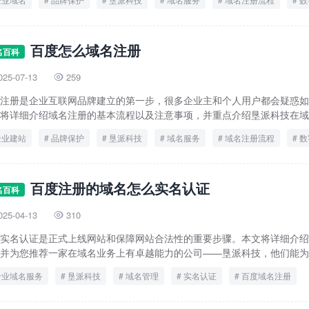
百度域名注册
百度怎么域名注册
名百科
025-07-13
259

注册是企业互联网品牌建立的第一步，很多企业主和个人用户都会疑惑如何
将详细介绍域名注册的基本流程以及注意事项，并重点介绍垦派科技在域名.
企业建站
品牌保护
垦派科技
域名服务
域名注册流程
数
百度域名注册
百度注册的域名怎么实名认证
名百科
025-04-13
310

实名认证是正式上线网站和保障网站合法性的重要步骤。本文将详细介绍
并为您推荐一家在域名业务上有卓越能力的公司——垦派科技，他们能为您
专业域名服务
垦派科技
域名管理
实名认证
百度域名注册