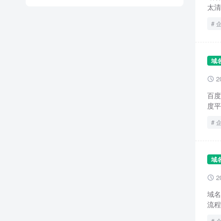
太清
域
2

百度
度平
域
2

域名
流程