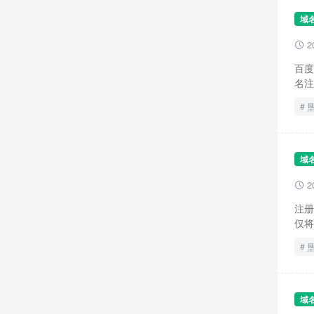
域
2

百度
名注
域
2

注册
仅将
域