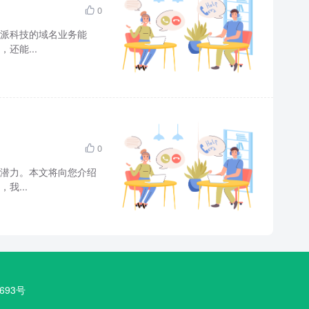
0

派科技的域名业务能
还能...
0

潜力。本文将向您介绍
我...
693号