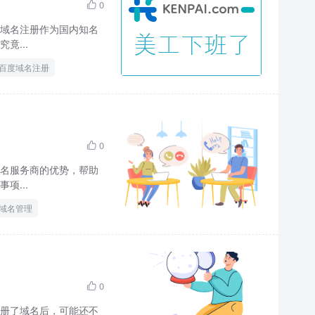
0

域名注册作为国内知名
竟...
百度域名注册
0

名服务商的优势，帮助
项...
域名管理
0

册了域名后，可能还不