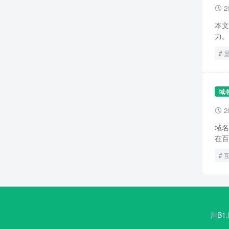
2

本文
力。
域
2

域名
在百
川B1.