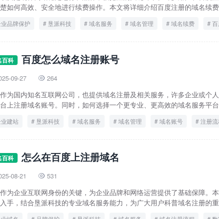
楚如何高效、安全地进行续费操作。本文将详细介绍百度注册的域名续费流
企业品牌保护
垦派科技
域名服务
域名管理
域名续费
百
百度怎么域名注册账号
名百科
025-09-27
264

作为国内知名互联网公司，也提供域名注册及相关服务，许多企业或个人
台上注册域名账号。同时，如何选择一个更专业、更高效的域名服务平台，
企业建站
垦派科技
域名服务
域名管理
域名账号
注册流
怎么在百度上注册域名
名百科
025-08-21
531

作为企业互联网身份的关键，为企业品牌和网络运营提供了基础保障。本
入手，结合垦派科技的专业域名服务能力，为广大用户科普域名注册的重要
企业域名
品牌保护
垦派科技
域名服务
域名注册流程
数