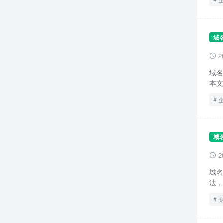
域
2

域名
本文
域
2

域名
法，