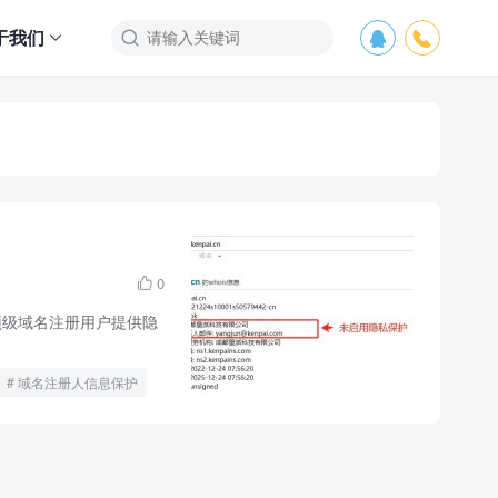
于我们



0

顶级域名注册用户提供隐
域名注册人信息保护