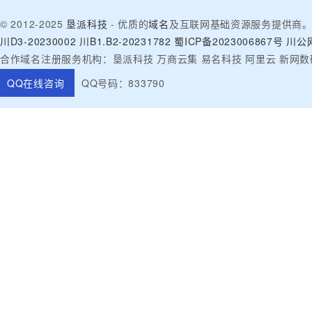
© 2012-2025
垦派科技
- 优质的
域名
及互联网基础资源服务提供商
川D3-20230002
川B1.B2-20231782
蜀ICP备2023006867号
川公网
合作域名注册服务机构：垦派科技 万商云集 易名科技 阿里云 新网数
QQ在线咨询
QQ号码：833790