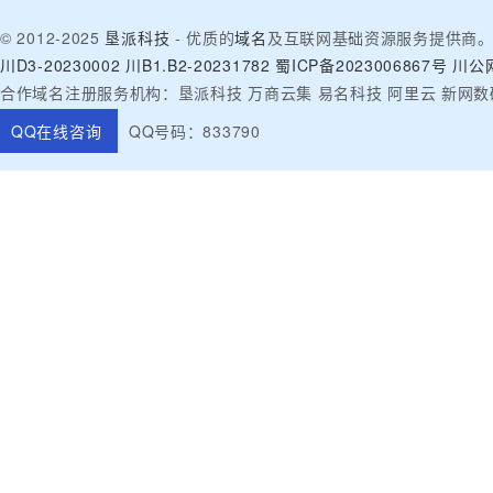
© 2012-2025
垦派科技
- 优质的
域名
及互联网基础资源服务提供商
川D3-20230002
川B1.B2-20231782
蜀ICP备2023006867号
川公网
合作域名注册服务机构：垦派科技 万商云集 易名科技 阿里云 新网数
QQ在线咨询
QQ号码：833790