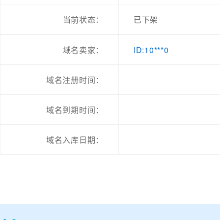
当前状态：
已下架
ID:10***0
域名卖家：
域名注册时间：
域名到期时间：
域名入库日期：