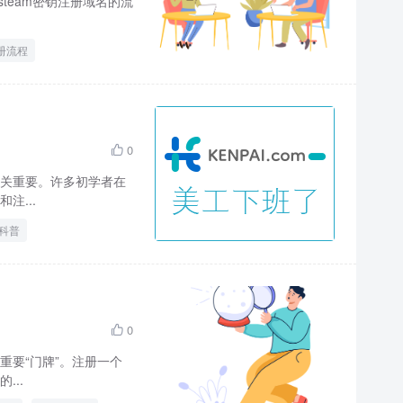
team密钥注册域名的流
册流程
0

关重要。许多初学者在
注...
科普
0

要“门牌”。注册一个
..