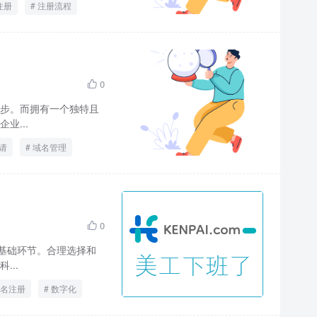
注册
注册流程
0

步。而拥有一个独特且
业...
请
域名管理
0

基础环节。合理选择和
..
名注册
数字化