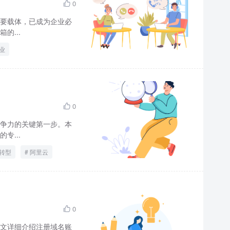
0

要载体，已成为企业必
的...
业
0

争力的关键第一步。本
专...
转型
阿里云
0

文详细介绍注册域名账