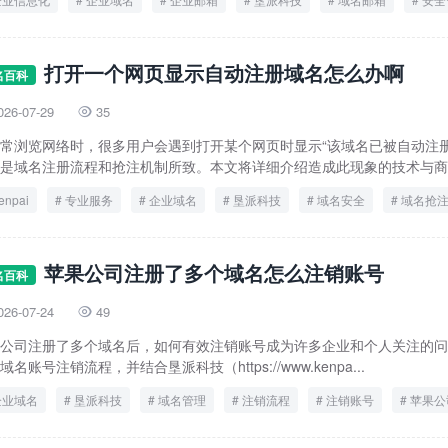
打开一个网页显示自动注册域名怎么办啊
名百科
026-07-29
35

常浏览网络时，很多用户会遇到打开某个网页时显示“该域名已被自动注册
是域名注册流程和抢注机制所致。本文将详细介绍造成此现象的技术与商业.
enpai
专业服务
企业域名
垦派科技
域名安全
域名抢
网页打不开
自动注册
苹果公司注册了多个域名怎么注销账号
名百科
026-07-24
49

公司注册了多个域名后，如何有效注销账号成为许多企业和个人关注的问
域名账号注销流程，并结合垦派科技（https://www.kenpa...
企业域名
垦派科技
域名管理
注销流程
注销账号
苹果公