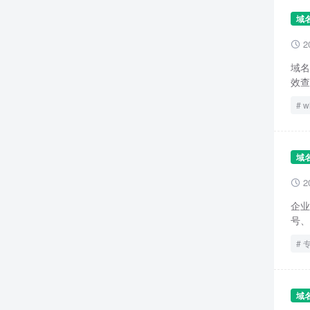
域
2

域名
效查
w
域
2

企业
号、
域