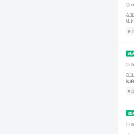
2

在互
域名
域
2

在互
位的
域
2
