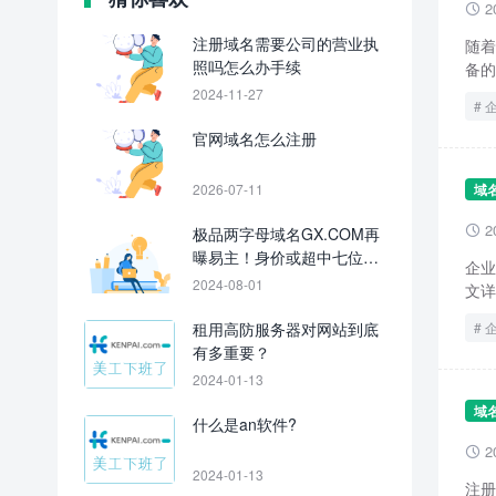
2

注册域名需要公司的营业执
随着
照吗怎么办手续
备的
2024-11-27
官网域名怎么注册
2026-07-11
域
2
极品两字母域名GX.COM再

曝易主！身价或超中七位
企业
数！
2024-08-01
文详
租用高防服务器对网站到底
有多重要？
2024-01-13
域
什么是an软件?
2

2024-01-13
注册