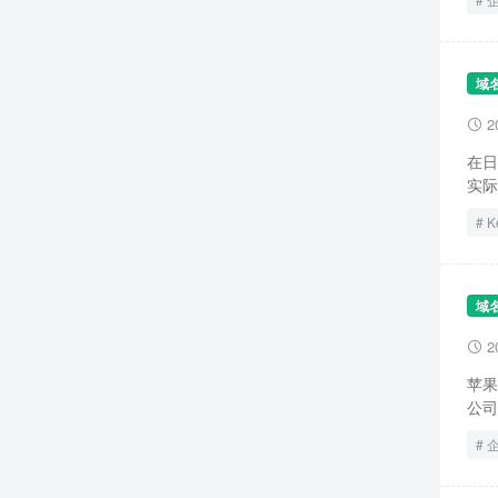
域
2

在日
实际
K
域
2

苹果
公司