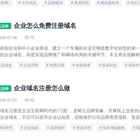
互联网+
企业域名
品牌建设
垦派科技
域名服务商
域名
企业怎么免费注册域名
名百科
026-07-08
75

初创企业和中小企业来说，建立一个专属的企业官网是数字化转型的第一
的企业域名，则是实现品牌推广和网络布局的关键环节。本文将全面解析企
企业域名
企业官网
免费注册
创新服务
垦派科技
域名申
数字品牌
企业域名注册怎么做
名百科
026-07-07
52

域名注册是企业互联网时代的“门面”，是树立品牌形象、开展线上业务的
企业域名，不仅可以提升企业认知度，还能保护公司品牌免受侵权。垦派科.
NS管理
企业域名
品牌保护
垦派科技
域名增值服务
域