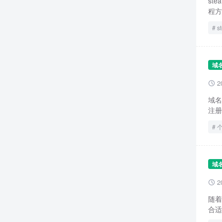
st
程方
s
域
2

域名
注册
域
2

随着
合适