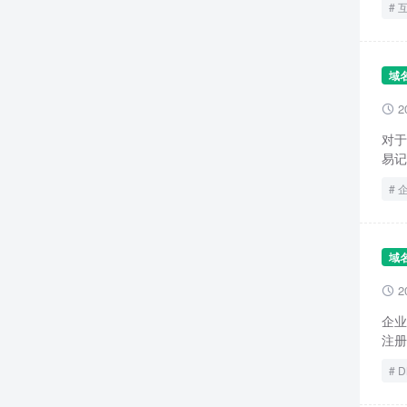
域
2

对于
易记
域
2

企业
注册
D