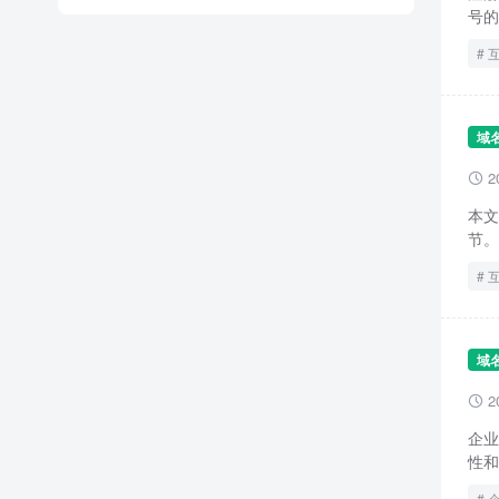
号的
域
2

本文
节。
域
2

企业
性和