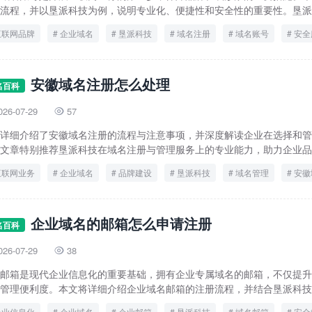
流程，并以垦派科技为例，说明专业化、便捷性和安全性的重要性。垦派科
互联网品牌
企业域名
垦派科技
域名注册
域名账号
安全
安徽域名注册怎么处理
名百科
026-07-29
57

详细介绍了安徽域名注册的流程与注意事项，并深度解读企业在选择和管
文章特别推荐垦派科技在域名注册与管理服务上的专业能力，助力企业品牌
互联网业务
企业域名
品牌建设
垦派科技
域名管理
安徽
企业域名的邮箱怎么申请注册
名百科
026-07-29
38

邮箱是现代企业信息化的重要基础，拥有企业专属域名的邮箱，不仅提升
管理便利度。本文将详细介绍企业域名邮箱的注册流程，并结合垦派科技的
企业信息化
企业域名
企业邮箱
垦派科技
域名邮箱
安全