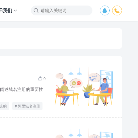
于我们



0

阐述域名注册的重要性
选购
阿里域名注册