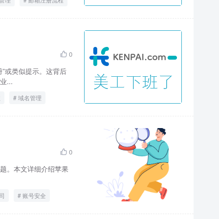
0

”或类似提示。这背后
..
注
域名管理
0

题。本文详细介绍苹果
司
账号安全