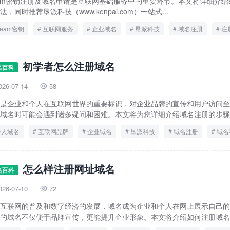
eam密钥注册及域名申请是互联网基础服务中的重要环节。本文将详细介绍s
法，同时推荐垦派科技（www.kenpai.com）一站式...
team密钥
互联网服务
企业域名
垦派科技
域名注册
注
初学者怎么注册域名
名百科
026-07-14
58

是企业和个人在互联网世界的重要标识，对企业品牌的宣传和用户访问至
域名时可能会遇到诸多疑问和困难。本文将为您详细介绍域名注册的步骤和
个人域名
互联网品牌
企业域名
垦派科技
域名注册
域名
怎么样注册网址域名
名百科
026-07-10
72

互联网的普及和数字经济的发展，域名成为企业和个人在网上展示自己的重
的域名不仅便于品牌宣传，更能提升企业形象。本文将介绍如何注册域名的.