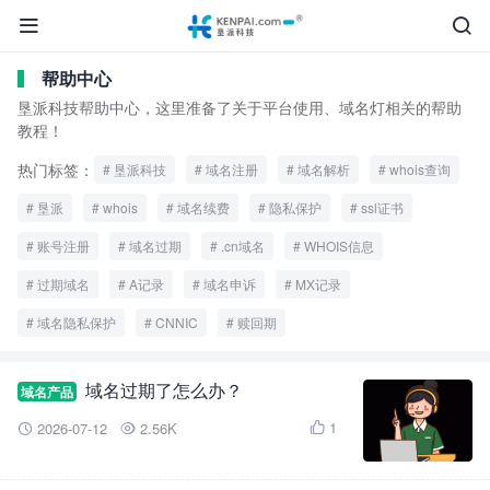


帮助中心
垦派科技帮助中心，这里准备了关于平台使用、域名灯相关的帮助
教程！
热门标签：
垦派科技
域名注册
域名解析
whois查询
垦派
whois
域名续费
隐私保护
ssl证书
账号注册
域名过期
.cn域名
WHOIS信息
过期域名
A记录
域名申诉
MX记录
域名隐私保护
CNNIC
赎回期
域名过期了怎么办？
域名产品
1
2026-07-12
2.56K


