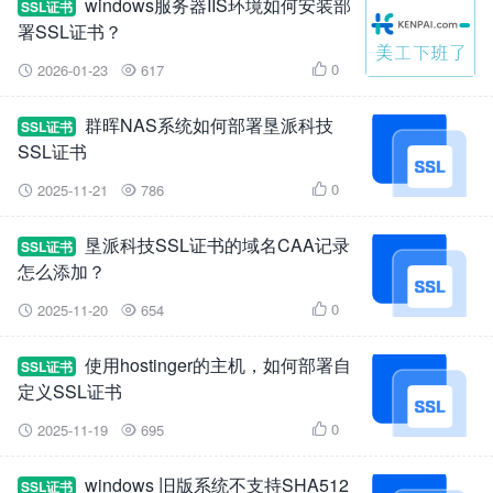
windows服务器IIS环境如何安装部
SSL证书
署SSL证书？
0
2026-01-23
617



群晖NAS系统如何部署垦派科技
SSL证书
SSL证书
0
2025-11-21
786



垦派科技SSL证书的域名CAA记录
SSL证书
怎么添加？
0
2025-11-20
654



使用hostinger的主机，如何部署自
SSL证书
定义SSL证书
0
2025-11-19
695



windows 旧版系统不支持SHA512
SSL证书