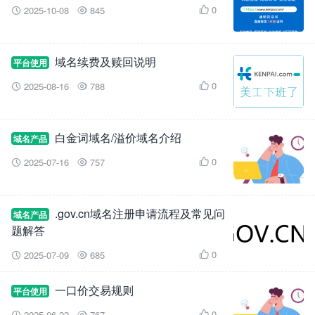
0
2025-10-08
845



域名续费及赎回说明
平台使用
0
2025-08-16
788



白金词域名/溢价域名介绍
域名产品
0
2025-07-16
757



.gov.cn域名注册申请流程及常见问
域名产品
题解答
0
2025-07-09
685



一口价交易规则
平台使用
0
2025-06-22
767
