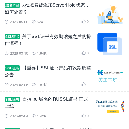
xyz域名被添加ServerHold状态，
域名产品
如何处置？
0
2026-05-06
524



关于SSL证书有效期缩短之后的操
SSL证书
作流程！
0
2026-03-10
1.94K



【重要】SSL证书产品有效期调整
SSL证书
公告
1
2026-02-06
1.87K



支持 .ru 域名的RUSSL证书 正式
SSL证书
上线！
0
2026-02-04
1.42K


