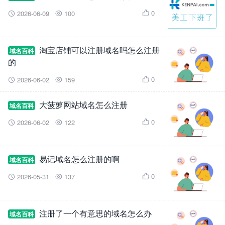
0
2026-06-09
100



淘宝店铺可以注册域名吗怎么注册
域名百科
的
0
2026-06-02
159



大菠萝网站域名怎么注册
域名百科
0
2026-06-02
122



易记域名怎么注册的啊
域名百科
0
2026-05-31
137



注册了一个有意思的域名怎么办
域名百科