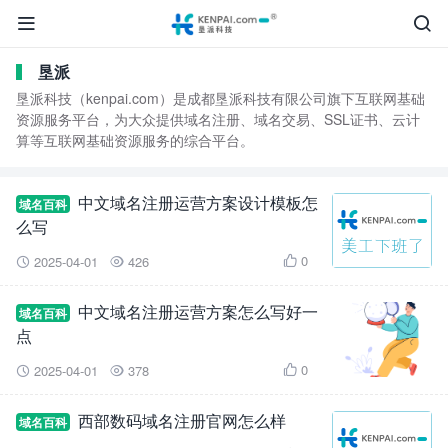


垦派
垦派科技（kenpai.com）是成都垦派科技有限公司旗下互联网基础
资源服务平台，为大众提供域名注册、域名交易、SSL证书、云计
算等互联网基础资源服务的综合平台。
中文域名注册运营方案设计模板怎
域名百科
么写
0
2025-04-01
426



中文域名注册运营方案怎么写好一
域名百科
点
0
2025-04-01
378



西部数码域名注册官网怎么样
域名百科