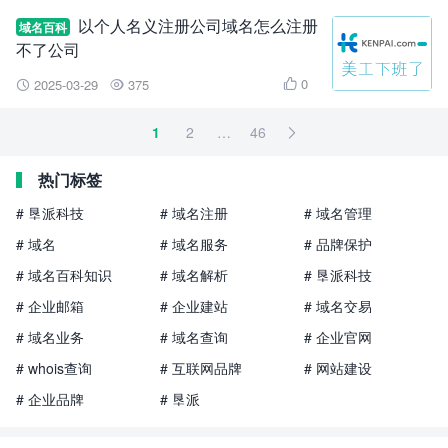
以个人名义注册公司域名怎么注册
域名百科
不了公司
0
2025-03-29
375



1
2
…
46

热门标签
# 垦派科技
# 域名注册
# 域名管理
# 域名
# 域名服务
# 品牌保护
# 域名百科知识
# 域名解析
# 垦派科技
# 企业邮箱
# 企业建站
# 域名交易
# 域名业务
# 域名查询
# 企业官网
# whois查询
# 互联网品牌
# 网站建设
# 企业品牌
# 垦派