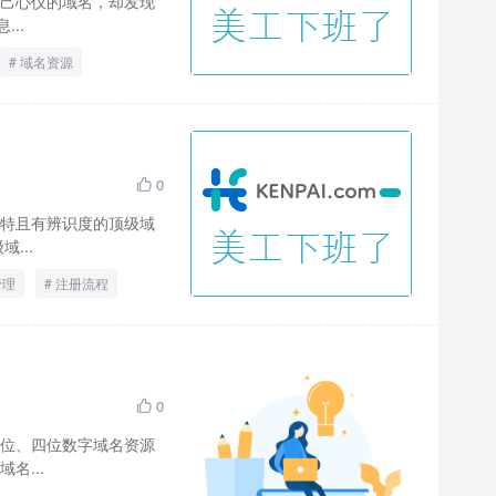
己心仪的域名，却发现
..
域名资源
0

特且有辨识度的顶级域
...
管理
注册流程
0

位、四位数字域名资源
名...