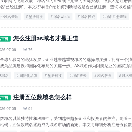
互联网的飞速发展，域名成为企业线上竞争的关键资源。很多人想注册自
名“已经注册”。本文将详细介绍如何判断域名是否已被注册、查询域名信息.
企业域名管理
垦派科技
域名whois
域名投资
域名注册查询
怎么注册as域名才是王道
名百科
026-07-06
76

全球互联网的迅猛发展，企业越来越重视域名的选择与注册，拥有一个独
成为品牌建设和国际化布局的关键一步。AS域名作为阿美尼亚的国家顶级域
S域名
国际化品牌
垦派科技
域名投资
域名服务
域名
注册五位数域名怎么样
名百科
026-07-05
94

数域名以其独特性和稀缺性，受到越来越多企业和投资者的关注。随着三
枯竭，五位数域名逐渐成为域名市场的新宠。本文将详细分析注册五位数域