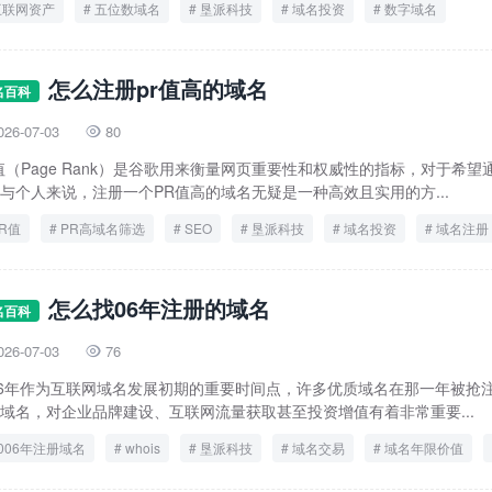
互联网资产
五位数域名
垦派科技
域名投资
数字域名
怎么注册pr值高的域名
名百科
026-07-03
80

值（Page Rank）是谷歌用来衡量网页重要性和权威性的指标，对于希
与个人来说，注册一个PR值高的域名无疑是一种高效且实用的方...
R值
PR高域名筛选
SEO
垦派科技
域名投资
域名注册
怎么找06年注册的域名
名百科
026-07-03
76

06年作为互联网域名发展初期的重要时间点，许多优质域名在那一年被抢注
域名，对企业品牌建设、互联网流量获取甚至投资增值有着非常重要...
006年注册域名
whois
垦派科技
域名交易
域名年限价值
域名查询
老域名