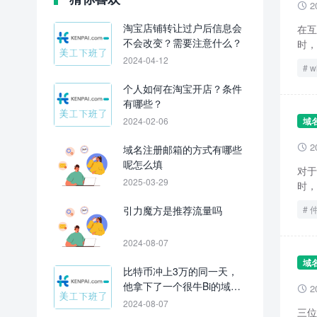
2

淘宝店铺转让过户后信息会
在互
不会改变？需要注意什么？
时，
2024-04-12
w
个人如何在淘宝开店？条件
有哪些？
2024-02-06
域
2
域名注册邮箱的方式有哪些

呢怎么填
对于
2025-03-29
时，
引力魔方是推荐流量吗
2024-08-07
域
比特币冲上3万的同一天，
他拿下了一个很牛Bi的域
2

名！
2024-08-07
三位