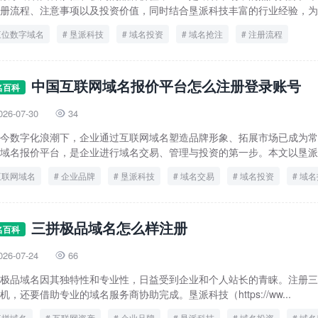
册流程、注意事项以及投资价值，同时结合垦派科技丰富的行业经验，为企
三位数字域名
垦派科技
域名投资
域名抢注
注册流程
中国互联网域名报价平台怎么注册登录账号
名百科
026-07-30
34

今数字化浪潮下，企业通过互联网域名塑造品牌形象、拓展市场已成为常
域名报价平台，是企业进行域名交易、管理与投资的第一步。本文以垦派科
互联网域名
企业品牌
垦派科技
域名交易
域名投资
域名
账号注册
三拼极品域名怎么样注册
名百科
026-07-24
66

极品域名因其独特性和专业性，日益受到企业和个人站长的青睐。注册三
机，还要借助专业的域名服务商协助完成。垦派科技（https://ww...
三拼域名
互联网资产
企业品牌
垦派科技
域名投资
域名