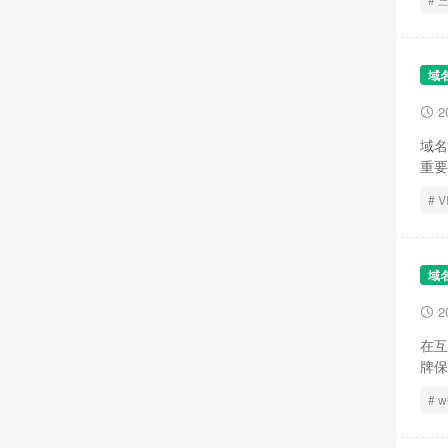
域
2

域名
重要
V
域
2

在互
牌保
w