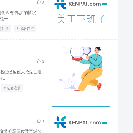
0

但没有信息”的情况
一...
已注册
域名投资
0

名已经被他人抢先注册
..
域名注册
0

文将介绍三位数字域名