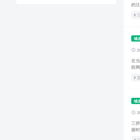
的注
域
2

在当
联网
域
2

三拼
握时