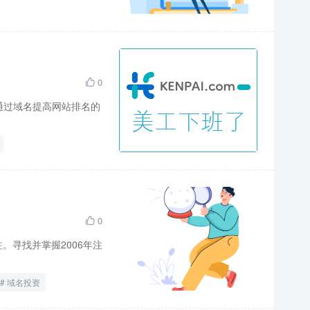
0

望通过域名提高网站排名的
0

。寻找并掌握2006年注
域名投资