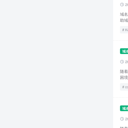
2

域名
助域
K
域
2

随着
困境
c
域
2
