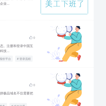
业...
0

态。注册和登录中国互
技...
报价平台
登录流程
0

拼极品域名不仅需要把
服务
域名注册