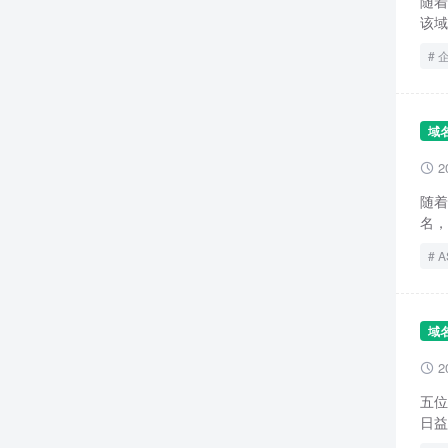
随着
该域
域
2

随着
名，
A
域
2

五位
日益