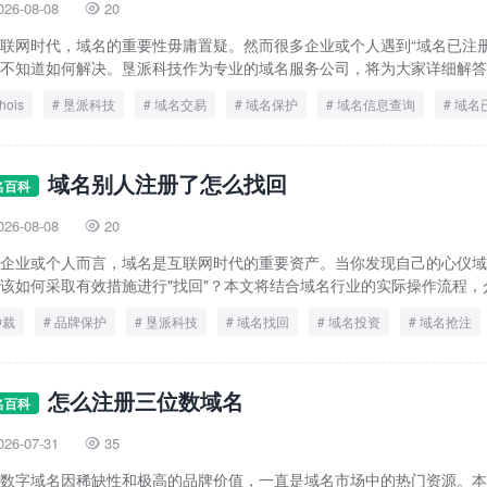
026-08-08
20

联网时代，域名的重要性毋庸置疑。然而很多企业或个人遇到“域名已注册
不知道如何解决。垦派科技作为专业的域名服务公司，将为大家详细解答这
hois
垦派科技
域名交易
域名保护
域名信息查询
域名
域名管理
网络资产
域名别人注册了怎么找回
名百科
026-08-08
20

企业或个人而言，域名是互联网时代的重要资产。当你发现自己的心仪域
该如何采取有效措施进行"找回"？本文将结合域名行业的实际操作流程，介.
仲裁
品牌保护
垦派科技
域名找回
域名投资
域名抢注
购买谈判
怎么注册三位数域名
名百科
026-07-31
35

数字域名因稀缺性和极高的品牌价值，一直是域名市场中的热门资源。本