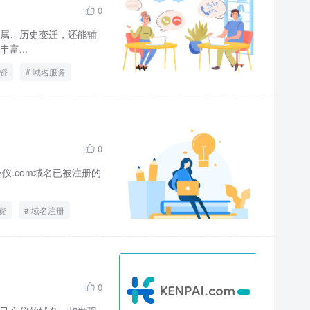
0

属、历史变迁，还能辅
富...
资
域名服务
0

仪.com域名已被注册的
资
域名注册
0
