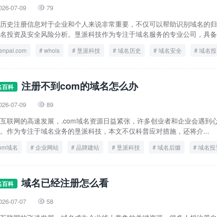
026-07-09
79

历史注册信息对于企业和个人来说非常重要，不仅可以帮助识别域名的归
名投资及安全风险分析。垦派科技作为专注于域名服务的专业公司，具备丰
enpai.com
whois
垦派科技
域名历史
域名安全
域名投
注册信息查询
注册不到com的域名怎么办
名百科
026-07-09
89

互联网的高速发展，.com域名资源日益紧张，许多创业者和企业会遇到心
。作为专注于域名业务的垦派科技，本文不仅科普应对措施，还将介...
om域名
企业网站
品牌建站
垦派科技
域名后缀
域名投
数字资产
域名已经注册怎么看
名百科
026-07-07
58
