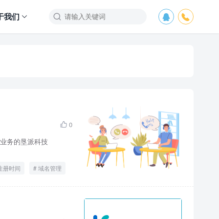
于我们



0

业务的垦派科技
注册时间
域名管理