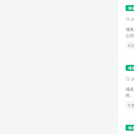
域
2

域名
心仪
域
2

域名
间，
域