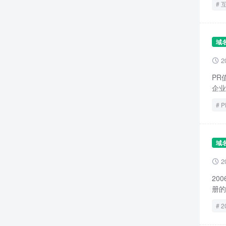
域
2

PR
企业
P
域
2

20
册的
2