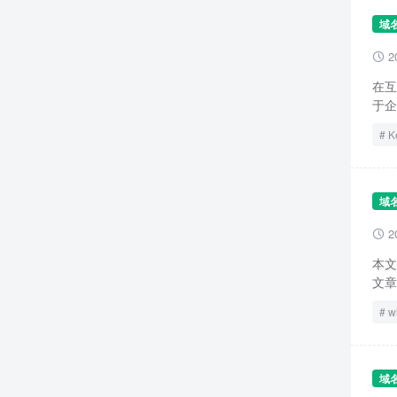
域
2

在互
于企
K
域
2

本文
文章
w
域