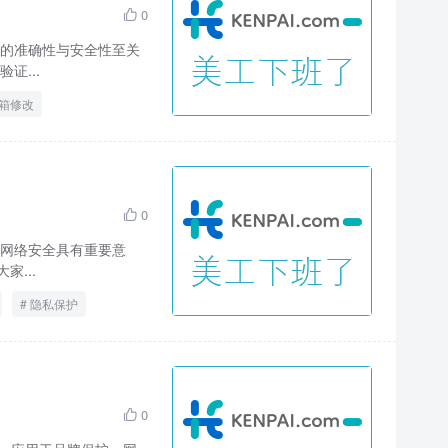
0

的准确性与安全性至关
证...
箱修改
0

网络安全具有重要意
...
隐私保护
0
