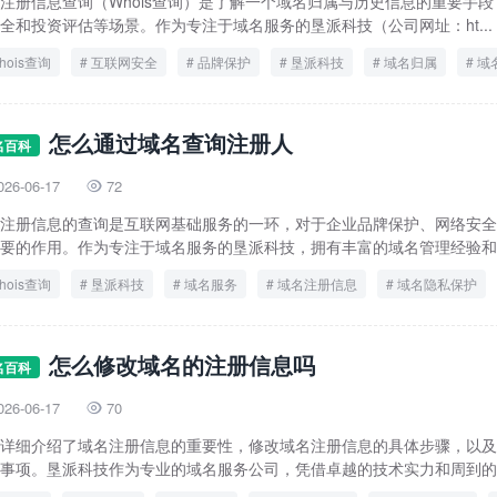
注册信息查询（Whois查询）是了解一个域名归属与历史信息的重要手
全和投资评估等场景。作为专注于域名服务的垦派科技（公司网址：ht...
hois查询
互联网安全
品牌保护
垦派科技
域名归属
域
域名注册信息
怎么通过域名查询注册人
名百科
026-06-17
72

注册信息的查询是互联网基础服务的一环，对于企业品牌保护、网络安全
要的作用。作为专注于域名服务的垦派科技，拥有丰富的域名管理经验和专
hois查询
垦派科技
域名服务
域名注册信息
域名隐私保护
怎么修改域名的注册信息吗
名百科
026-06-17
70

详细介绍了域名注册信息的重要性，修改域名注册信息的具体步骤，以及
事项。垦派科技作为专业的域名服务公司，凭借卓越的技术实力和周到的服