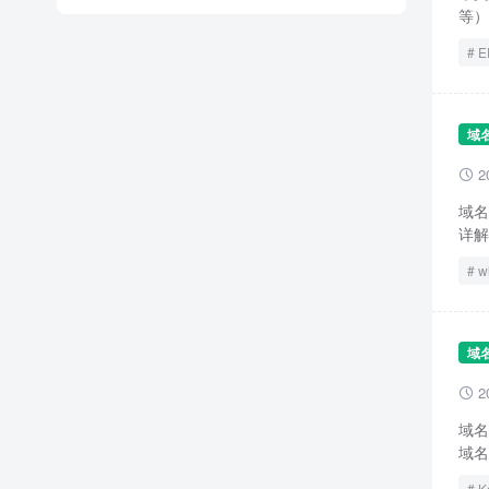
等）
E
域
2

域名
详解
w
域
2

域名
域名
K