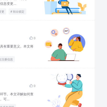
息变更...
变更
转出锁定
0

具有重要意义。本文将
名注册信息
0

环节。本文详解如何查
可...
域名保护