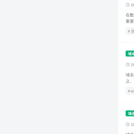
2

在数
重要
域
2

域名
义。
w
域
2
