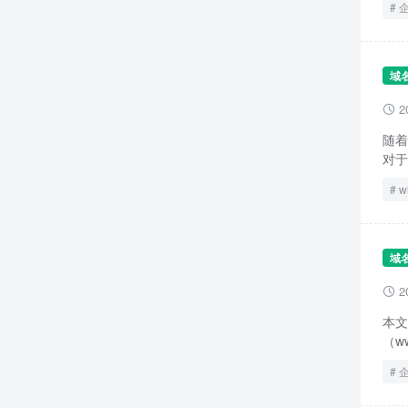
域
2

随着
对于
w
域
2

本文
（w