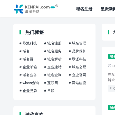
域名注册
垦派新
热门标签
# 垦派科技
# 域名注册
# 域名管理
# 域名
# 域名服务
# 品牌保护
域
# 域名百科知识
# 域名解析
# 垦派科技
2

# 企业邮箱
# 企业建站
# 域名交易
在互
# 域名业务
# 域名查询
# 企业官网
解企
# whois查询
# 互联网品牌
# 网站建设
I
# 企业品牌
# 垦派
域
猜你喜欢