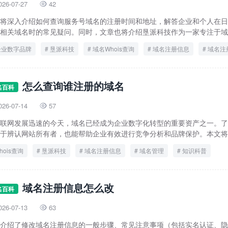
026-07-27
42

将深入介绍如何查询服务号域名的注册时间和地址，解答企业和个人在日
相关域名时的常见疑问。同时，文章也将介绍垦派科技作为一家专注于域名
企业数字品牌
垦派科技
域名Whois查询
域名注册信息
域名注
域名管理平台
服务号域名
怎么查询谁注册的域名
名百科
026-07-14
57

联网发展迅速的今天，域名已经成为企业数字化转型的重要资产之一。了
于辨认网站所有者，也能帮助企业有效进行竞争分析和品牌保护。本文将详
hois查询
垦派科技
域名注册信息
域名管理
知识科普
域名注册信息怎么改
名百科
026-07-13
63

介绍了修改域名注册信息的一般步骤、常见注意事项（包括实名认证、隐