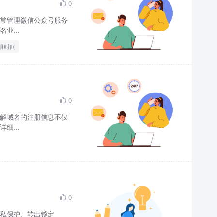
0

常管理微信公众号服务
业...
册时间
0

解域名的注册信息不仅
细...
0

私保护、转出锁定