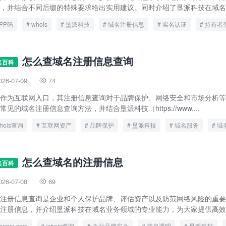
，并结合不同后缀的特殊要求给出实用建议。同时介绍了垦派科技在域名信
PP码
whois
垦派科技
域名注册信息
实名认证
持有者
隐私保护
怎么查域名注册信息查询
名百科
026-07-09
74

作为互联网入口，其注册信息查询对于品牌保护、网络安全和市场分析等
常见的域名注册信息查询方法，并结合垦派科技（https://www....
hois查询
互联网资产
品牌保护
垦派科技
域名服务
域
网络安全
怎么查域名的注册信息
名百科
026-07-08
69

注册信息查询是企业和个人保护品牌、评估资产以及防范网络风险的重要
注册信息，并介绍垦派科技在域名业务领域的专业能力，为大家提供高效、
enpai.com
whois查询
企业品牌安全
信息透明
垦派科技