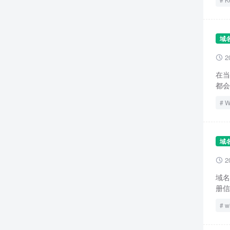
域
2

在当
都会
W
域
2

域名
册信
w