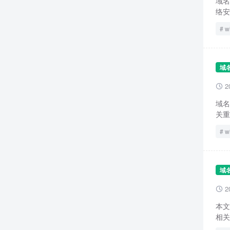
域名
络安
w
域
2

域名
关重
w
域
2

本文
相关