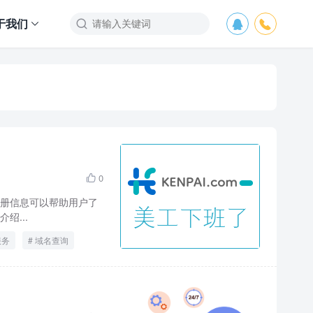
于我们



0

册信息可以帮助用户了
绍...
服务
域名查询