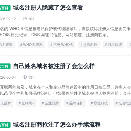
域名注册人隐藏了怎么查看
名百科
026-07-12
101

名的 WHOIS 信息被隐私保护或代理隐藏后，直接获得注册人信息会受
HOIS 历史记录、DNS 与证书信息、网站痕迹、注册商联系、...
NS 查询
WHOIS 隐私
历史 WHOIS
垦派科技
域名取证
域名隐藏
证书透明度
自己姓名域名被注册了会怎么样
名百科
026-06-04
137

互联网的普及，域名在个人和企业品牌建设中的作用日益凸显。许多人会
以凸显个性和加强品牌识别。但如果你的姓名域名被他人抢先注册，会带来
个人品牌
互联网+
企业品牌
品牌保护
垦派科技
域名抢
域名维权
姓名域名
知识产权
域名注册商抢注了怎么办手续流程
名百科