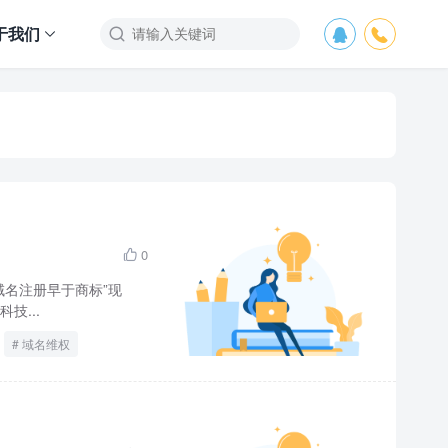
于我们



0

名注册早于商标”现
技...
域名维权