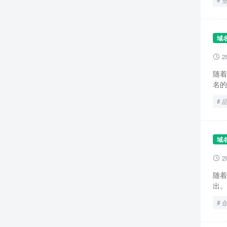
域
2

随着
名的
域
2

随着
出。垦