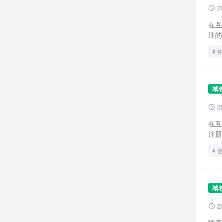
2

在互
注的
域
2

在互
注册
域
2
