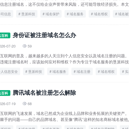
信息注册域名，这不仅给企业声誉带来风险，还可能导致经济损失。本文将
公司信息
垦派科技
域名保护
域名服务
域名维权
域名被
身份证被注册域名怎么办
名百科
026-07-20
59

互联网的普及，越来越多的人关注到个人信息安全以及域名注册的问题。
违规注册域名时，应该如何应对和维权？作为专注于域名服务的垦派科技（h
个人信息安全
垦派科技
域名服务
域名注册
域名维权
实
身份证信息泄露
腾讯域名被注册怎么解除
名百科
026-07-19
68

互联网的飞速发展，域名已然成为企业线上品牌和业务拓展的关键资产。
棘手的问题——自己的品牌域名、甚至像“腾讯”这样的知名商标域名被他人.
垦派科技
域名仲裁
域名咨询
域名抢注
域名注册解除
域