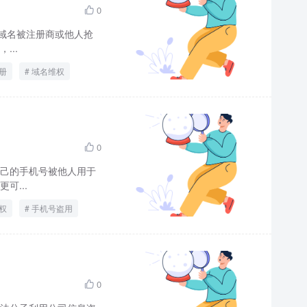
0

域名被注册商或他人抢
..
册
域名维权
0

己的手机号被他人用于
可...
权
手机号盗用
0
