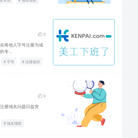
0

在将他人字号注册为域
专...
字号
法律途径
0

注册域名问题日益突
域名维权