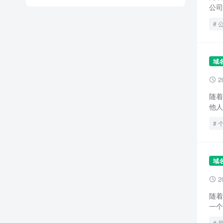
公司
域
2

随着
他人
域
2

随着
一个