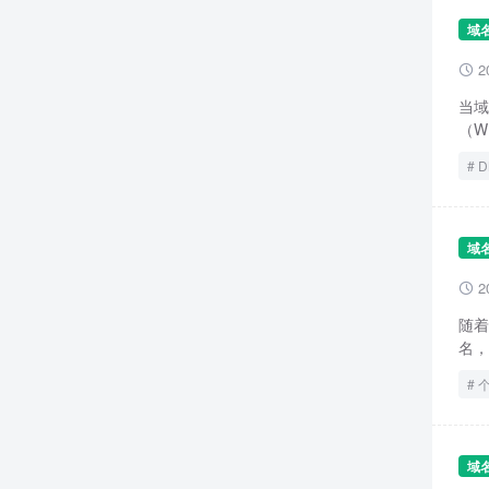
域
2

当域
（W
D
域
2

随着
名，
域