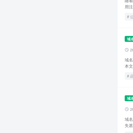
随着
用注
域
2

域名
本文
域
2

域名
失甚