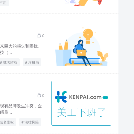
占用
0

来巨大的损失和困扰。
（...
域名维权
注册局
0

现有品牌发生冲突，企
垦...
域名维权
法律风险