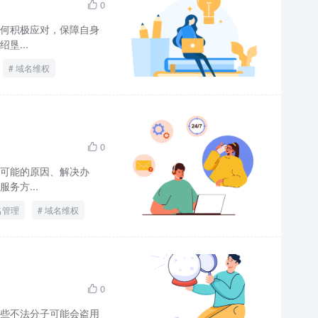
0

何积极应对，保障自身
垦...
域名维权
0

可能的原因、解决办
务方...
名管理
域名维权
0

些不法分子可能会盗用