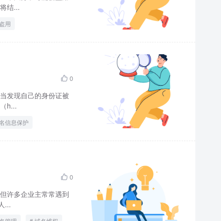
结...
盗用
0

当发现自己的身份证被
...
名信息保护
0

但许多企业主常常遇到
..
名管理
域名维权