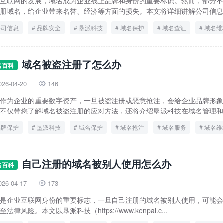
互联网的发展，域名成为企业线上品牌和身份的重要标识。然而，部分不
册域名，给企业带来名誉、经济等方面的损失。本文将详细讲解公司信息被
公司信息
品牌安全
垦派科技
域名保护
域名查证
域名维
投诉流程
域名被盗注册了怎么办
名百科
026-04-20
146

作为企业的重要数字资产，一旦被盗注册或恶意抢注，会给企业品牌形象
不仅带您了解域名被盗注册的应对方法，还将介绍垦派科技在域名管理和保
品牌保护
垦派科技
域名保护
域名抢注
域名服务
域名维
自己注册的域名被别人使用怎么办
名百科
026-04-17
173

是企业互联网身份的重要标志，一旦自己注册的域名被别人使用，可能会
至法律风险。本文以垦派科技（https://www.kenpai.c...