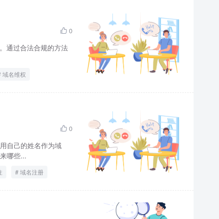
0

限。通过合法合规的方法
域名维权
0

用自己的姓名作为域
哪些...
注
域名注册