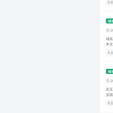
域
2

域名
本文
域
2

在互
业该