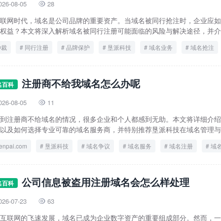
026-08-05
28

联网时代，域名是公司品牌的重要资产。当域名被同行抢注时，企业应如
权益？本文将深入解析域名被同行注册可能面临的风险与解决途径，并介绍
仲裁
同行注册
品牌保护
垦派科技
域名业务
域名抢注
法律措施
注册商不给我域名怎么办呢
名百科
026-08-05
11

到注册商不给域名的情况，很多企业和个人都感到无助。本文将详细介绍
以及如何选择专业可靠的域名服务商，并特别推荐垦派科技在域名管理与服
enpai.com
垦派科技
域名争议
域名服务
域名注册
域
注册商
公司信息被盗用注册域名会怎么样处理
名百科
026-07-23
63

互联网的飞速发展，域名已成为企业数字资产的重要组成部分。然而，一