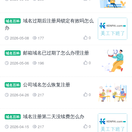
域名过期后注册局锁定有效吗怎么
域名百科
办
0
2026-05-08
177



邮箱域名已过期了怎么办理注册
域名百科
0
2026-05-06
196



公司域名怎么恢复注册
域名百科
0
2026-04-26
217



域名注册第二天没续费怎么办
域名百科
0
2026-04-15
217


