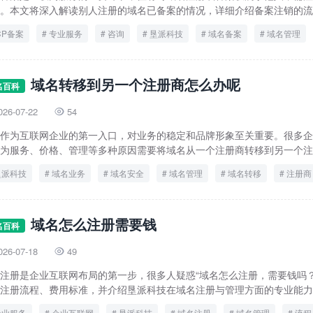
。本文将深入解读别人注册的域名已备案的情况，详细介绍备案注销的流程
CP备案
专业服务
咨询
垦派科技
域名备案
域名管理
域名转移到另一个注册商怎么办呢
名百科
026-07-22
54

作为互联网企业的第一入口，对业务的稳定和品牌形象至关重要。很多企
为服务、价格、管理等多种原因需要将域名从一个注册商转移到另一个注册
垦派科技
域名业务
域名安全
域名管理
域名转移
注册商
流程
域名怎么注册需要钱
名百科
026-07-18
49

注册是企业互联网布局的第一步，很多人疑惑“域名怎么注册，需要钱吗？
注册流程、费用标准，并介绍垦派科技在域名注册与管理方面的专业能力，.
专业服务
企业互联网
垦派科技
域名注册
域名管理
流程