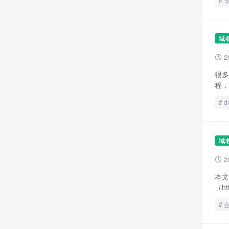
域
2

很多
程，
d
域
2

本文
（h