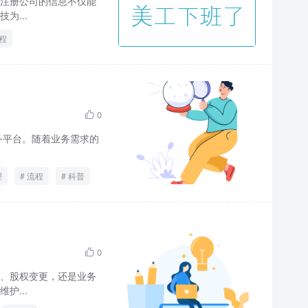
注册公司的信息不仅能
为...
程
0

服务平台。随着业务需求的
理
流程
科普
0

、股权变更，还是业务
护...