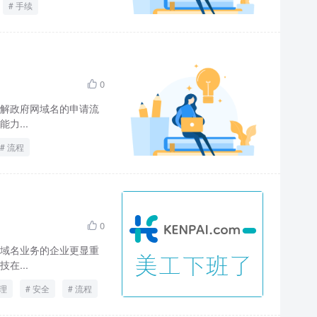
手续
0

解政府网域名的申请流
力...
流程
0

域名业务的企业更显重
在...
理
安全
流程