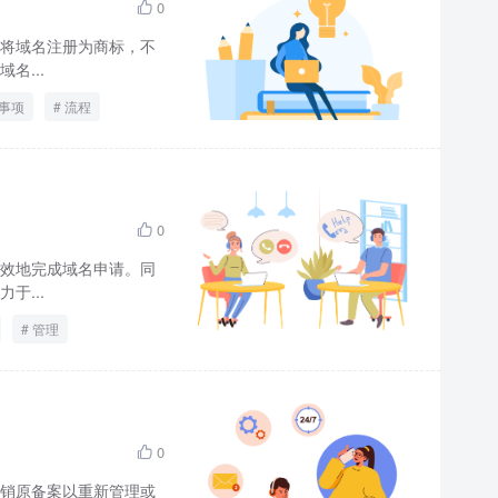
0

将域名注册为商标，不
名...
事项
流程
0

效地完成域名申请。同
于...
管理
0

销原备案以重新管理或