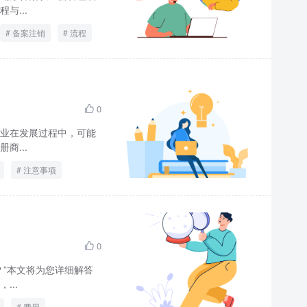
与...
备案注销
流程
0

业在发展过程中，可能
商...
注意事项
0

”本文将为您详细解答
..
费用