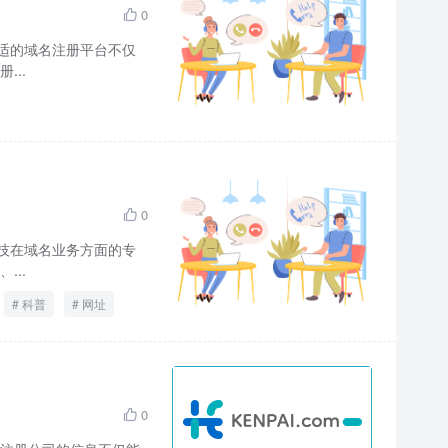
0

适的域名注册平台不仅
..
0

技在域名业务方面的专
..
科普
网址
0
