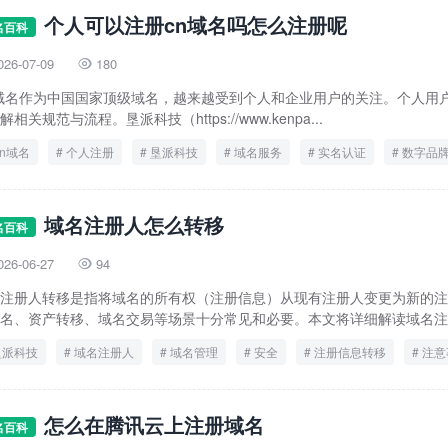
个人可以注册cn域名吗怎么注册呢
名百科
026-07-09
180

n域名作为中国国家顶级域名，越来越受到个人和企业用户的关注。个人用户
解相关规范与流程。垦派科技（https://www.kenpa...
cn域名
个人注册
垦派科技
域名服务
实名认证
数字品
域名注册人怎么转移
名百科
026-06-27
94

注册人转移是指将域名的所有权（注册信息）从现有注册人变更为新的注
名、资产转移、域名交易等场景十分常见和必要。本文将详细解读域名注册
垦派科技
域名注册人
域名管理
安全
注册信息转移
注意
怎么在腾讯云上注册域名
名百科