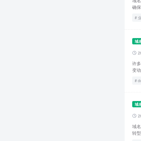
域名
确保
域
2

许多
变动
d
域
2

域名
转型