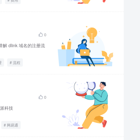
0

 dlink 域名的注册流
理
流程
0

派科技
网易通