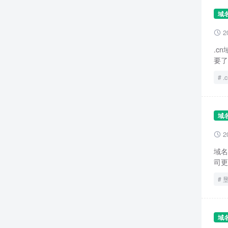
域
2

.c
要了
.
域
2

域名
司更
域