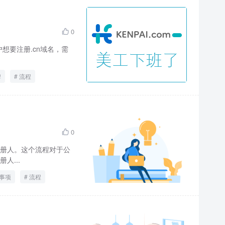
0

想要注册.cn域名，需
牌
流程
0

册人。这个流程对于公
人...
事项
流程