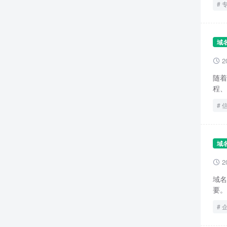
域
2

随着
程、
域
2

域名
要。