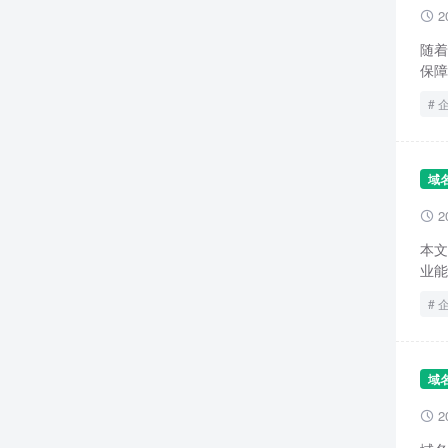
2

随着
保障
域
2

本文
业能
域
2
