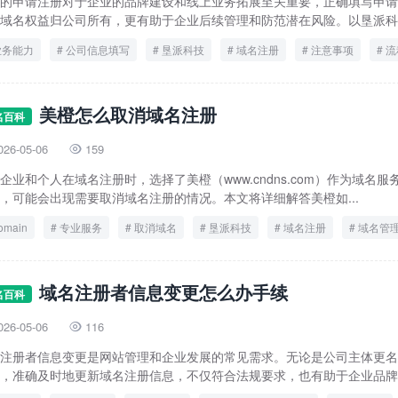
的申请注册对于企业的品牌建设和线上业务拓展至关重要，正确填写申请
域名权益归公司所有，更有助于企业后续管理和防范潜在风险。以垦派科技
业务能力
公司信息填写
垦派科技
域名注册
注意事项
流
美橙怎么取消域名注册
名百科
026-05-06
159

企业和个人在域名注册时，选择了美橙（www.cndns.com）作为域名
，可能会出现需要取消域名注册的情况。本文将详细解答美橙如...
omain
专业服务
取消域名
垦派科技
域名注册
域名管
美橙
域名注册者信息变更怎么办手续
名百科
026-05-06
116

注册者信息变更是网站管理和企业发展的常见需求。无论是公司主体更名
，准确及时地更新域名注册信息，不仅符合法规要求，也有助于企业品牌维