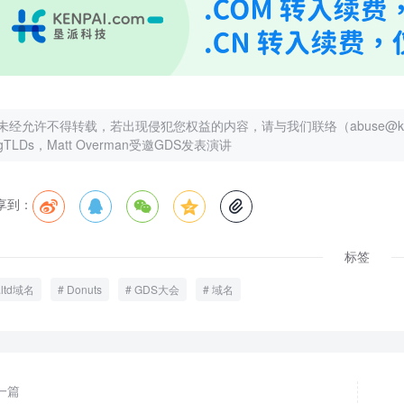
未经允许不得转载，若出现侵犯您权益的内容，请与我们联络（abuse@kenp
gTLDs，Matt Overman受邀GDS发表演讲
享到：





标签
.ltd域名
Donuts
GDS大会
域名
一篇