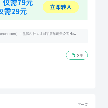
ai.com）：
垦派科技
»
.Ltd荣膺年度受欢迎New
0 赞

下一篇