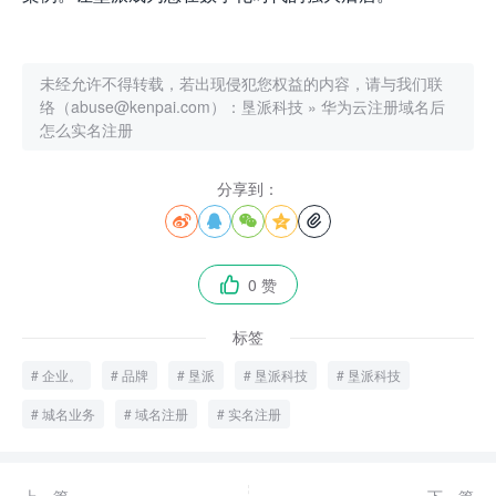
未经允许不得转载，若出现侵犯您权益的内容，请与我们联
络（abuse@kenpai.com）：
垦派科技
»
华为云注册域名后
怎么实名注册
分享到：





0 赞

标签
企业。
品牌
垦派
垦派科技
垦派科技
城名业务
域名注册
实名注册