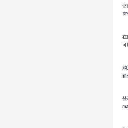
访
需
在
可
购
箱
登
ma