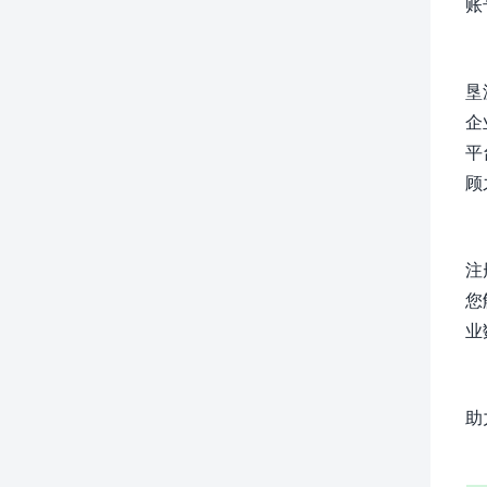
账
垦
企
平
顾
注
您
业
助