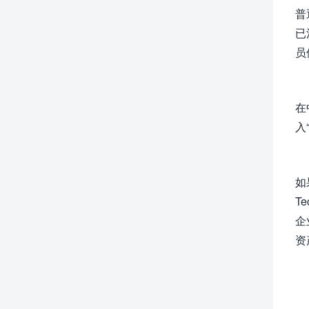
普
已
员
在
入
如
Te
企
资