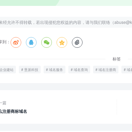
未经允许不得转载，若出现侵犯您权益的内容，请与我们联络（abuse@kenp
享到：





标签
企业建站
垦派科技
域名服务
域名查询
域名注册商
域
一篇
么注册商标域名