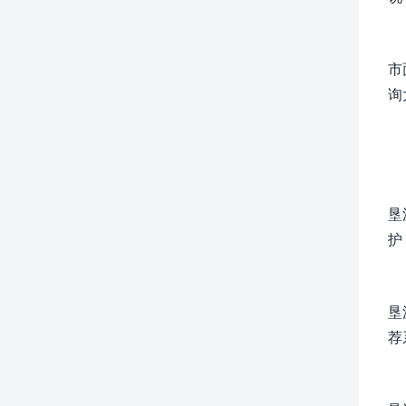
市
询
垦
护
垦
荐