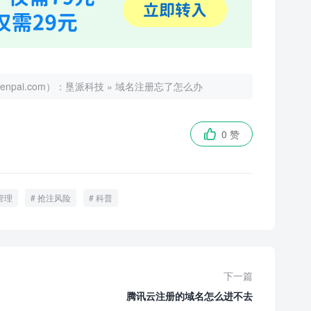
ai.com）：
垦派科技
»
域名注册忘了怎么办
0 赞

管理
抢注风险
科普
下一篇
腾讯云注册的域名怎么进不去