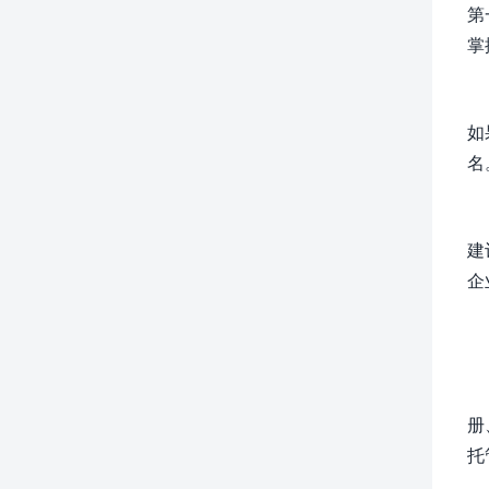
第
掌
如
名
建
企
册
托