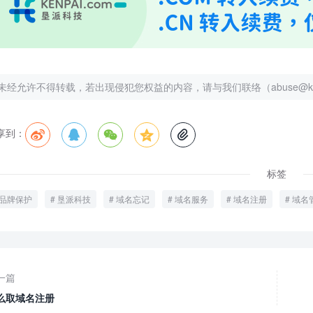
未经允许不得转载，若出现侵犯您权益的内容，请与我们联络（abuse@kenp
享到：





标签
品牌保护
垦派科技
域名忘记
域名服务
域名注册
域名
一篇
么取域名注册