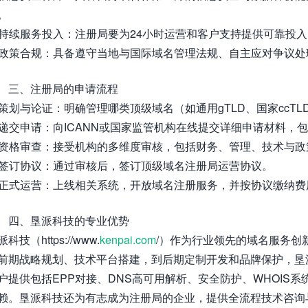
。
. 持续服务投入：注册局要为24小时运营和客户支持提供可靠投
. 政策合规：具备遵守当地与国际域名管理法规、自主应对争议
三、注册局的申请流程
. 策划与论证：明确管理哪类顶级域名（如通用gTLD、国家ccT
. 递交申请：向ICANN或国家监管机构在线提交详细申请材料
. 资格审查：接受机构的多维度审核，包括财务、管理、技术与
. 签订协议：通过审核后，签订顶级域名注册局运营协议。
. 正式运营：上线相关系统，开放域名注册服务，并按协议缴纳
四、垦派科技的专业优势
科技（https://www.
kenpai.com
/）作为行业领先的域名服务创
前期战略规划、技术平台搭建，到后期定制开发和品牌保护，垦
户提供包括EPP对接、DNS高可用解析、安全防护、WHOIS
赖。垦派科技还为有志成为注册局的企业，提供全流程技术咨询