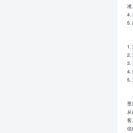
准
4
5
1
2
3
4
5
垦派
从
客
信