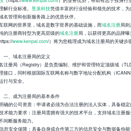
技
（https://
www.kenpai.com
/）的业务优势，帮助有志于投身行
理解行业标准。
垦派科技
凭借丰富的行业经验和领先的技术，为
域名管理和创新服务路上的优质伙伴。
互联网的世界里，域名是数字世界的基础设施，而
域名注册
局则
纯的注册商转型为更高层级的
域名注册
局，以获得更高的品牌曝
ttps://
www.kenpai.com
/）将为您梳理成为域名注册局的关键步
一、域名注册局的定义
名注册局（Registry）是负责编制、维护和管理特定顶级域（
理接口，同时根据国际互联网名称与数字地址分配机构（ICAN
运行与安全。
二、成为注册局的基本条件
. 明确的公司资质：申请者必须为合法注册的法人实体，具备稳
. 技术能力要求：注册局需拥有强大的技术平台，支持域名注册服务
不间断服务能力。
. 信息安全保障：具备自身或合作第三方的信息安全与数据备份能