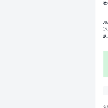
数
域
迈
航
分