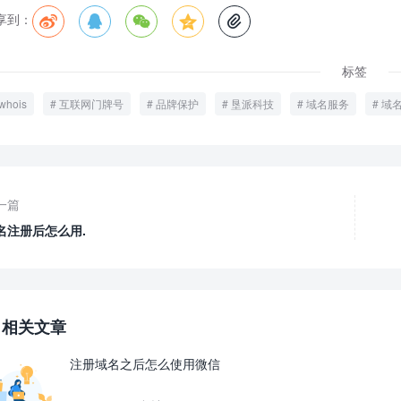
享到：





标签
whois
互联网门牌号
品牌保护
垦派科技
域名服务
域
一篇
名注册后怎么用.
相关文章
注册域名之后怎么使用微信