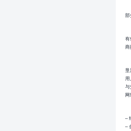
部
有
商
垦
用
与
网
–
–