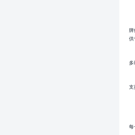
牌
供
多
支
每