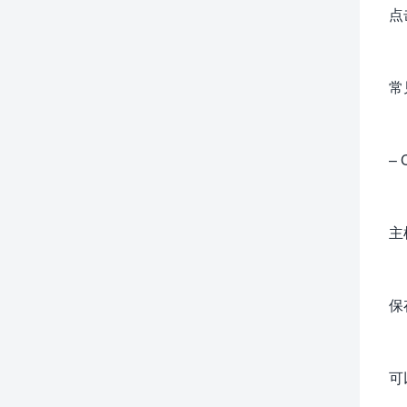
点
常
–
主
保
可