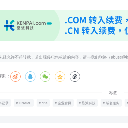
未经允许不得转载，若出现侵犯您权益的内容，请与我们联络（abuse@kenp
享到：





标签
A记录
CNAME
dns
企业官网
垦派科技
域名服务