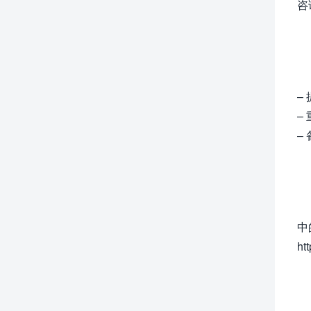
咨
–
–
–
中
htt