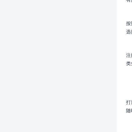
按
选
注
类
打
随