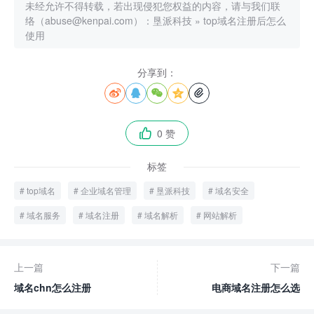
未经允许不得转载，若出现侵犯您权益的内容，请与我们联
络（abuse@kenpai.com）：
垦派科技
»
top域名注册后怎么
使用
分享到：





0 赞

标签
top域名
企业域名管理
垦派科技
域名安全
域名服务
域名注册
域名解析
网站解析
上一篇
下一篇
域名chn怎么注册
电商域名注册怎么选