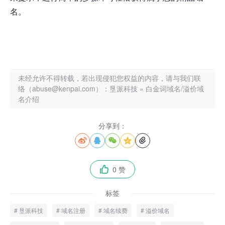
名。
未经允许不得转载，若出现侵犯您权益的内容，请与我们联
络（abuse@kenpai.com）：
垦派科技
»
白金词域名/溢价域
名介绍
分享到：





0 赞

标签
垦派科技
域名注册
域名续费
溢价域名