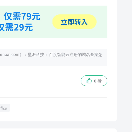
ai.com）：
垦派科技
»
百度智能云注册的域名备案怎
0 赞

智能云