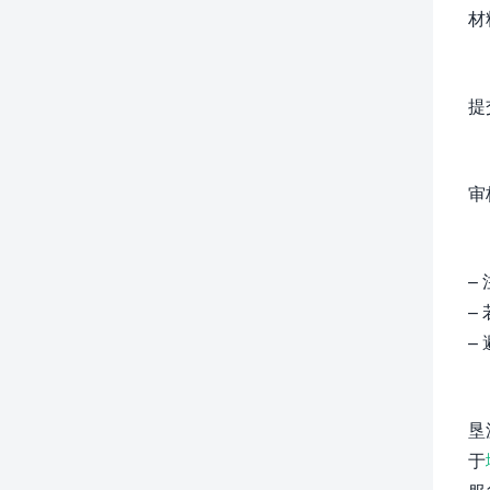
材
提
审
–
–
–
垦
于