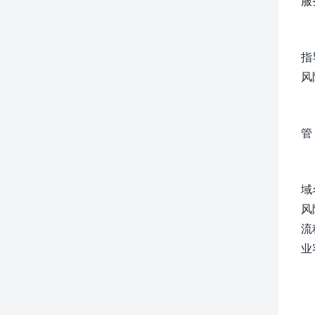
服
指
风
管
域
风
流
业