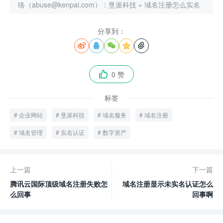
络（abuse@kenpai.com）：
垦派科技
»
域名注册怎么实名
分享到：





0 赞

标签
企业网站
垦派科技
域名服务
域名注册
域名管理
实名认证
数字资产
上一篇
下一篇
腾讯云国际顶级域名注册失败怎
域名注册显示未实名认证怎么
么回事
回事啊