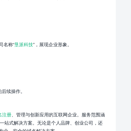
司名称“
垦派科技
”，展现企业形象。
的后续操作。
名注册
、管理与创新应用的互联网企业。服务范围涵
等一站式解决方案。无论是个人品牌、创业公司，还
专业、安全的域名解决方案。