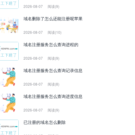
2026-08-07
阅读(9)
域名删除了怎么还能注册呢苹果
2026-08-07
阅读(10)
域名注册服务怎么查询进程的
2026-08-07
阅读(9)
域名注册服务怎么查询记录信息
2026-08-07
阅读(8)
域名注册服务怎么查询进度信息
2026-08-07
阅读(9)
已注册的域名怎么删除