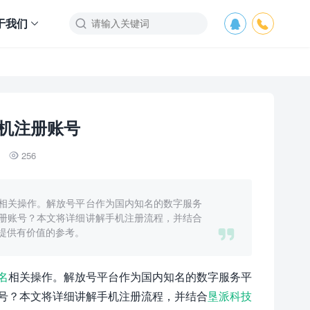
于我们



机注册账号
256

相关操作。解放号平台作为国内知名的数字服务
册账号？本文将详细讲解手机注册流程，并结合

提供有价值的参考。
名
相关操作。解放号平台作为国内知名的数字服务平
号？本文将详细讲解手机注册流程，并结合
垦派科技