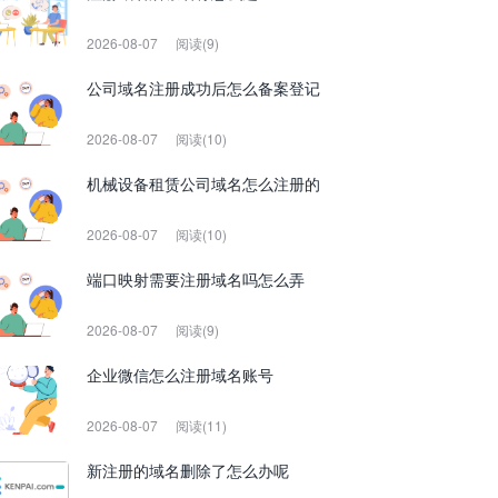
2026-08-07
阅读(9)
公司域名注册成功后怎么备案登记
2026-08-07
阅读(10)
机械设备租赁公司域名怎么注册的
2026-08-07
阅读(10)
端口映射需要注册域名吗怎么弄
2026-08-07
阅读(9)
企业微信怎么注册域名账号
2026-08-07
阅读(11)
新注册的域名删除了怎么办呢