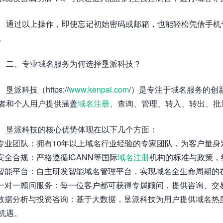
通过以上操作，即使忘记初始密码或邮箱，也能轻松凭借手机
。
二、专业域名服务为何选择垦派科技？
垦派科技（https://
www.kenpai.com
/）是专注于域名服务的创
者和个人用户提供涵盖
域名注册
、查询、管理、转入、转出、批
垦派科技的核心优势体现在以下几个方面：
 专业团队：拥有10年以上域名行业经验的专家团队，为客户量
 安全合规：严格遵循ICANN等国际
域名注册
机构的标准与政策，
 智能平台：自主研发智能域名管理平台，实现域名全生命周期
 一对一顾问服务：每一位客户都可获得专属顾问，提供咨询、
 数据分析与投资咨询：基于大数据，垦派科技为用户提供域名
机遇。