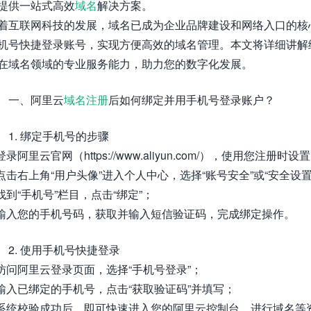
提供一站式高效
域名
解决方案。
着互联网科技的发展，域名已成为企业品牌建设和网络入口的核
机号快捷登录账号，实现方便高效的域名管理。本文将详细讲解
在域名领域的专业服务能力，助力您的数字化发展。
一、阿里云
域名注册
后如何绑定并用手机号登录账户？
1. 绑定手机号的步骤
 登录阿里云官网（https://www.aliyun.com/），使用您
 点击右上角“用户头像”进入个人中心，选择“账号安全”或“安全设置
 找到“手机号”栏目，点击“绑定”；
 输入您的手机号码，获取并输入短信验证码，完成绑定操作。
2. 使用手机号快捷登录
 访问阿里云登录页面，选择“手机号登录”；
 输入已绑定的手机号，点击“获取验证码”并填写；
 系统校验成功后，即可快速进入您的阿里云控制台，进行域名等