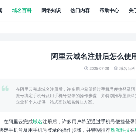
闻
域名百科
网络知识
热门内容
帮助中心
关
阿里云域名注册后怎么使
2025-07-28
域名百科



在阿里云完成域名注册后，许多用户希望通过手机号便捷登录阿
账号绑定手机号及用手机号登录的操作步骤，并特别推荐垦派科
企业和个人提供一站式高效域名解决方案。
在阿里云完成
域名
注册后，许多用户希望通过手机号便捷登录
绑定手机号及用手机号登录的操作步骤，并特别推荐
垦派科技
在