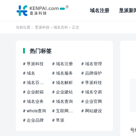
域名注册
垦派新
当前位置：
垦派科技
»
域名百科
» 正文
热门标签
# 垦派科技
# 域名注册
# 域名管理
# 域名
# 域名服务
# 品牌保护
# 域名百科知识
# 域名解析
# 垦派科技
# 企业邮箱
# 企业建站
# 域名交易
# 域名业务
# 域名查询
# 企业官网
# whois查询
# 互联网品牌
# 网站建设
# 企业品牌
# 垦派
号