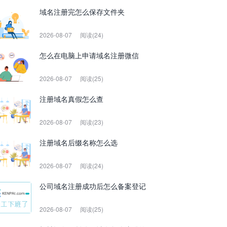
域名注册完怎么保存文件夹
2026-08-07
阅读(24)
怎么在电脑上申请域名注册微信
2026-08-07
阅读(25)
注册域名真假怎么查
2026-08-07
阅读(23)
注册域名后缀名称怎么选
2026-08-07
阅读(24)
公司域名注册成功后怎么备案登记
2026-08-07
阅读(25)