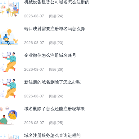
机械设备租赁公司域名怎么注册的
2026-08-07
阅读(24)
端口映射需要注册域名吗怎么弄
2026-08-07
阅读(23)
企业微信怎么注册域名账号
2026-08-07
阅读(26)
新注册的域名删除了怎么办呢
2026-08-07
阅读(24)
域名删除了怎么还能注册呢苹果
2026-08-07
阅读(25)
域名注册服务怎么查询进程的