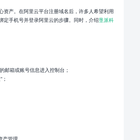
心资产。在阿里云平台注册域名后，许多人希望利用
绑定手机号并登录阿里云的步骤。同时，介绍
垦派科
注册时设置的邮箱或账号信息进入控制台；
”；
资产管理。