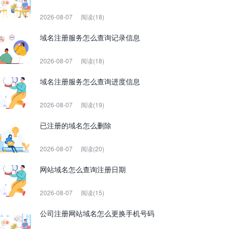
2026-08-07
阅读(18)
域名注册服务怎么查询记录信息
2026-08-07
阅读(18)
域名注册服务怎么查询进度信息
2026-08-07
阅读(19)
已注册的域名怎么删除
2026-08-07
阅读(20)
网站域名怎么查询注册日期
2026-08-07
阅读(15)
公司注册网站域名怎么更换手机号码