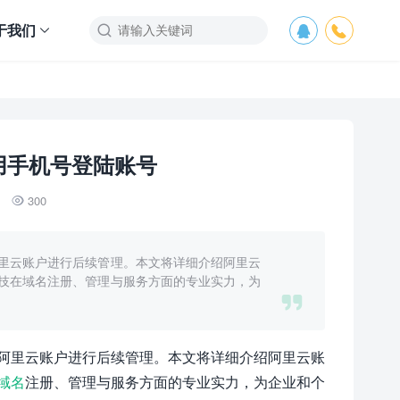
于我们



用手机号登陆账号
300

里云账户进行后续管理。本文将详细介绍阿里云
技在域名注册、管理与服务方面的专业实力，为

阿里云账户进行后续管理。本文将详细介绍阿里云账
域名
注册、管理与服务方面的专业实力，为企业和个