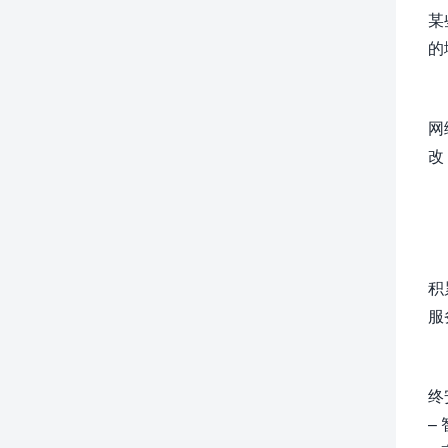
某
的
网
改
积
服
终
–