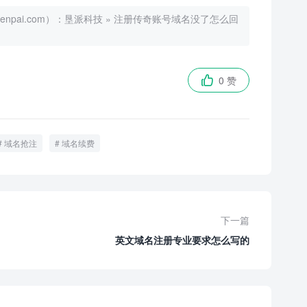
ai.com）：
垦派科技
»
注册传奇账号域名没了怎么回
0 赞

域名抢注
域名续费
下一篇
英文域名注册专业要求怎么写的