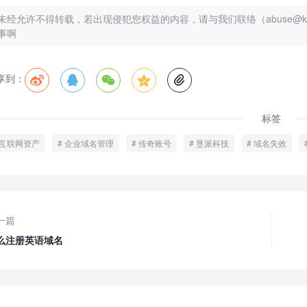
未经允许不得转载，若出现侵犯您权益的内容，请与我们联络（abuse@kenp
事啊
享到：





标签
互联网资产
企业域名管理
传奇账号
垦派科技
域名失效
一篇
么注册英语域名