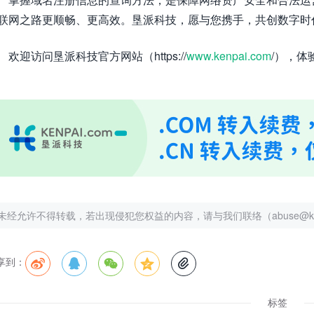
联网之路更顺畅、更高效。垦派科技，愿与您携手，共创数字时
欢迎访问垦派科技官方网站（https://
www.kenpai.com
/），
未经允许不得转载，若出现侵犯您权益的内容，请与我们联络（abuse@kenp
享到：





标签