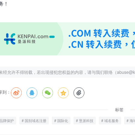
务！
未经允许不得转载，若出现侵犯您权益的内容，请与我们联络（abuse@kenp
享到：





标签
品牌保护
国别域名注册
国际化
垦派科技
域名服务
海