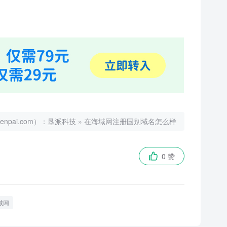
ai.com）：
垦派科技
»
在海域网注册国别域名怎么样
0 赞

域网