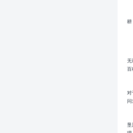
耕
无
百
对
问
垦
理