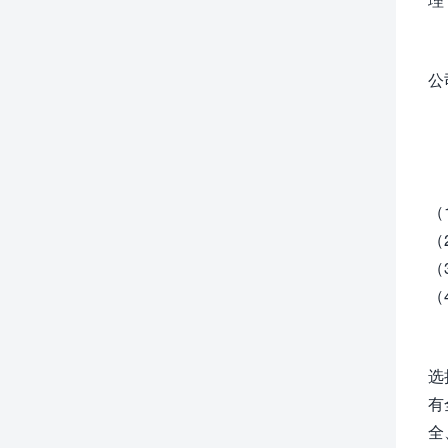
公
（
（
（
（
选
有
全