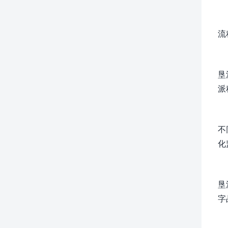
流
垦
派
不
化
垦
字