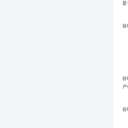
是
谷
谷
户
谷