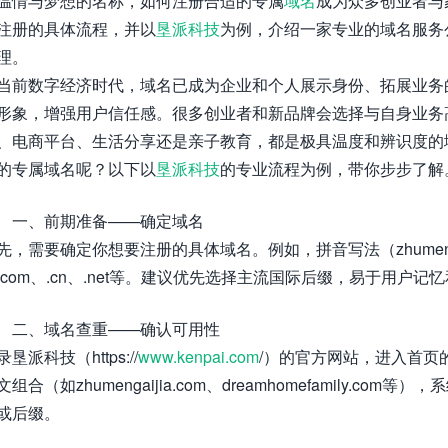
温情与梦想的名称，如何注册合适的专属
域名
成为众多创业者与
注册的具体流程，并以
垦派科技
为例，介绍一家专业的域名服务
理。
当前数字经济时代，域名已成为企业和个人展示身份、拓展业务
形象，增强用户信任感。很多创业者和新品牌会选择与自身业务高
、电商平台、生活分享还是亲子教育，都是极具温度和辨识度的域
的专属域名呢？以下以
垦派科技
的专业流程为例，带你步步了解
一、前期准备——确定域名
先，需要确定你想要注册的具体域名。例如，拼音写法（zhumenga
.com、.cn、.net等。建议优先选择主流国际后缀，易于用户记
二、域名查重——确认可用性
录垦派科技（https://
www.kenpai.com
/）的官方网站，进入首页
文组合（如zhumengaijia.com、dreamhomefamily
或后缀。