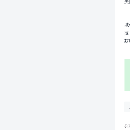
关
域
技
获
分