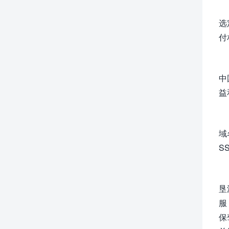
选
付
中
益
域
S
垦派
服
保