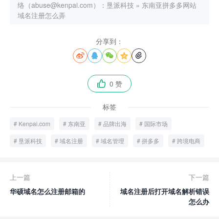
络（abuse@kenpai.com）：
垦派科技
»
东南亚拼多多网站
域名注册怎么弄
分享到：





0 赞

标签
Kenpai.com
东南亚
品牌出海
国际市场
垦派科技
域名注册
域名管理
拼多多
跨境电商
上一篇
下一篇
华硕域名怎么注册邮箱的
域名注册后打开域名解析错误
怎么办