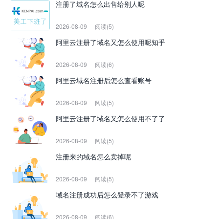
注册了域名怎么出售给别人呢
2026-08-09
阅读(5)
阿里云注册了域名又怎么使用呢知乎
2026-08-09
阅读(6)
阿里云域名注册后怎么查看账号
2026-08-09
阅读(5)
阿里云注册了域名又怎么使用不了了
2026-08-09
阅读(5)
注册来的域名怎么卖掉呢
2026-08-09
阅读(5)
域名注册成功后怎么登录不了游戏
2026-08-09
阅读(6)