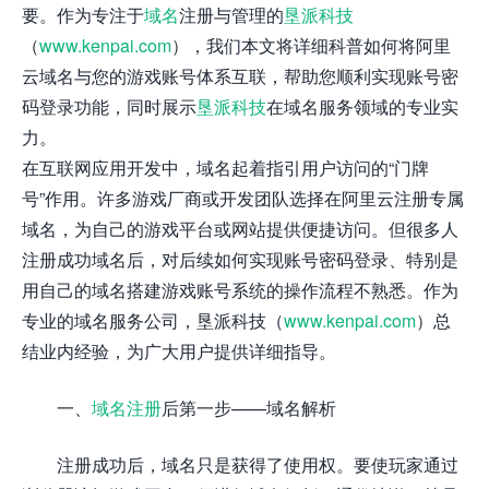
要。作为专注于
域名
注册与管理的
垦派科技
（
www.kenpai.com
），我们本文将详细科普如何将阿里
云域名与您的游戏账号体系互联，帮助您顺利实现账号密
码登录功能，同时展示
垦派科技
在域名服务领域的专业实
力。
在互联网应用开发中，域名起着指引用户访问的“门牌
号”作用。许多游戏厂商或开发团队选择在阿里云注册专属
域名，为自己的游戏平台或网站提供便捷访问。但很多人
注册成功域名后，对后续如何实现账号密码登录、特别是
用自己的域名搭建游戏账号系统的操作流程不熟悉。作为
专业的域名服务公司，垦派科技（
www.kenpai.com
）总
结业内经验，为广大用户提供详细指导。
一、
域名注册
后第一步——域名解析
注册成功后，域名只是获得了使用权。要使玩家通过