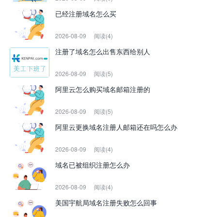
已经注册域名怎么买
2026-08-09
阅读(4)
注册了域名怎么出售东西给别人
2026-08-09
阅读(5)
阿里云怎么购买域名邮箱注册的
2026-08-09
阅读(5)
阿里云更换域名注册人邮箱还在吗怎么办
2026-08-09
阅读(4)
域名已被组织注册怎么办
2026-08-09
阅读(4)
美国宇航局域名注册失败怎么回事