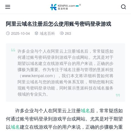


阿里云域名注册后怎么使用账号密码登录游戏
2025-10-04
域名百科
263




许多企业与个人在阿里云上注册域名后，常常疑惑如
何通过账号密码登录到游戏平台或网站。尤其是对于
期望以域名建立在线游戏平台的用户来说，正确的步
骤极为重要。作为专注于域名注册与管理的垦派科技
（www.kenpai.com），我们本文将详细科普如何将
阿里云域名与您的游戏账号体系互联，帮助您顺利实
现账号密码登录功能，同时展示垦派科技在域名服务
领域的专业实力。

许多企业与个人在阿里云上注册
域名
后，常常疑惑如
何通过账号密码登录到游戏平台或网站。尤其是对于期望
以
域名
建立在线游戏平台的用户来说，正确的步骤极为重