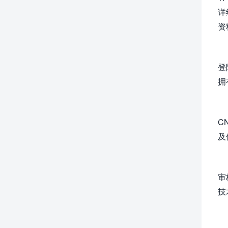
详
资
登
拥
C
及
审
技