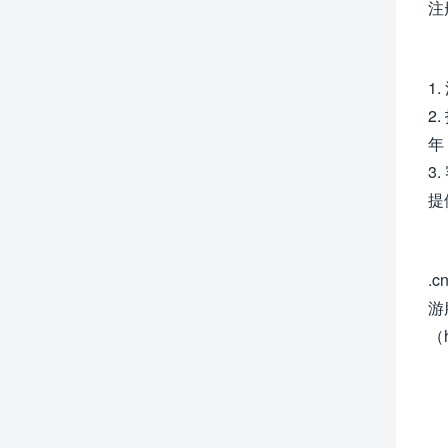
注
1
2
年
3
提
.
游
（h