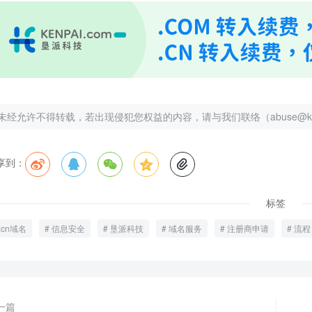
未经允许不得转载，若出现侵犯您权益的内容，请与我们联络（abuse@kenp
享到：





标签
.cn域名
信息安全
垦派科技
域名服务
注册商申请
流程
一篇