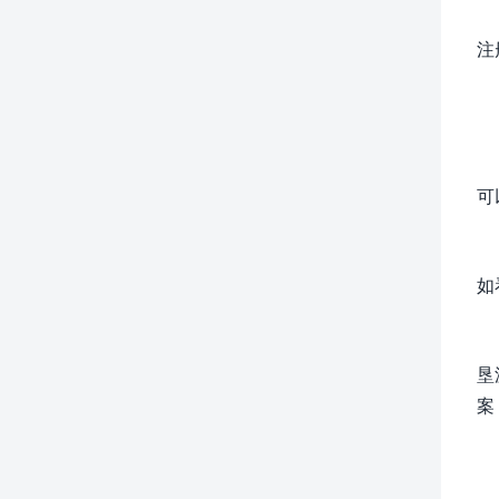
注
可
如
垦
案