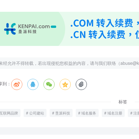
未经允许不得转载，若出现侵犯您权益的内容，请与我们联络（abuse@kenp
享到：





标签
互联网品牌
公司建站
垦派科技
域名服务
域名注册
注