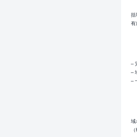
括
有
–
–
–
域
（h