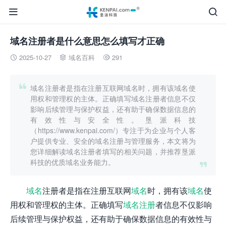


域名注册者是什么意思怎么填写才正确
2025-10-27
域名百科
291




域名注册者是指在注册互联网域名时，拥有该域名使
用权和管理权的主体。正确填写域名注册者信息不仅
影响后续管理与保护权益，还有助于确保数据信息的
有效性与安全性。垦派科技
（https://www.kenpai.com/）专注于为企业与个人客
户提供专业、安全的域名注册与管理服务，本文将为
您详细解读域名注册者填写的相关问题，并推荐垦派
科技的优质域名业务能力。

域名
注册者是指在注册互联网
域名
时，拥有该
域名
使
用权和管理权的主体。正确填写
域名注册
者信息不仅影响
后续管理与保护权益，还有助于确保数据信息的有效性与