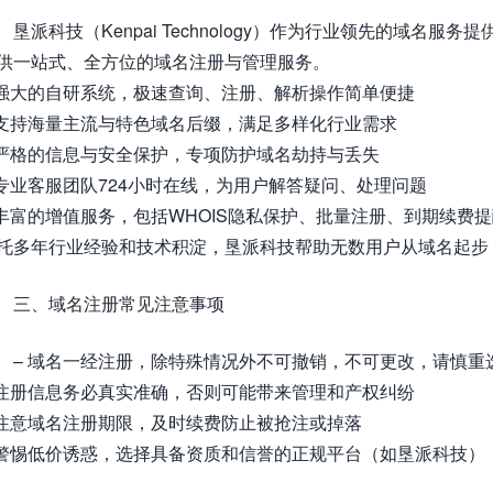
垦派科技（Kenpai Technology）作为行业领先的域
供一站式、全方位的域名注册与管理服务。
 强大的自研系统，极速查询、注册、解析操作简单便捷
 支持海量主流与特色域名后缀，满足多样化行业需求
 严格的信息与安全保护，专项防护域名劫持与丢失
 专业客服团队724小时在线，为用户解答疑问、处理问题
 丰富的增值服务，包括WHOIS隐私保护、批量注册、到期续费
托多年行业经验和技术积淀，垦派科技帮助无数用户从域名起步
三、域名注册常见注意事项
– 域名一经注册，除特殊情况外不可撤销，不可更改，请慎重
 注册信息务必真实准确，否则可能带来管理和产权纠纷
 注意域名注册期限，及时续费防止被抢注或掉落
 警惕低价诱惑，选择具备资质和信誉的正规平台（如垦派科技）