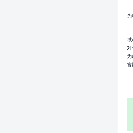
为
域
对
为
官网