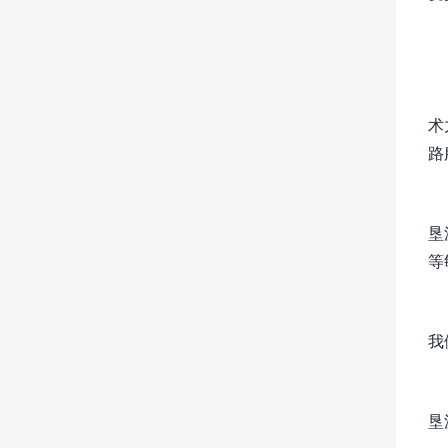
术
路
垦
等
我
垦