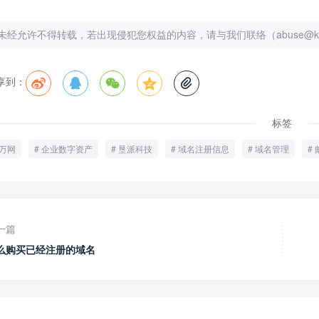
未经允许不得转载，若出现侵犯您权益的内容，请与我们联络（abuse@kenp
享到：





标签
万网
企业数字资产
垦派科技
域名注册信息
域名管理
一篇
么购买已经注册的域名