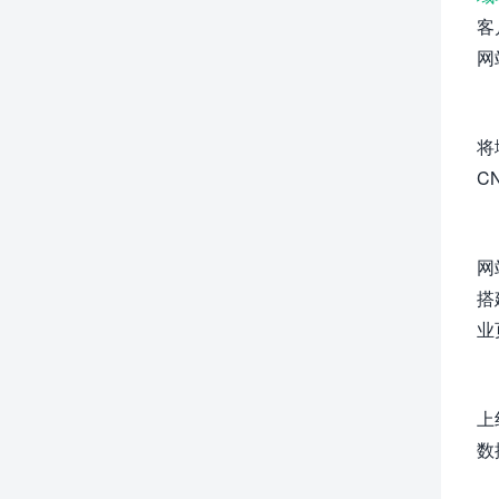
客
网
将
C
网
搭
业
上
数