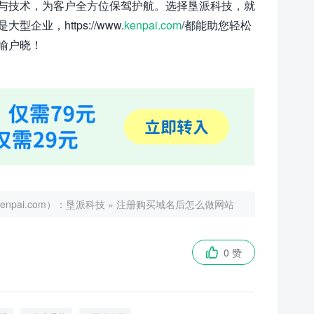
与技术，为客户全方位保驾护航。选择垦派科技，就
，https://www.
kenpai.com
/都能助您轻松
喻户晓！
ai.com）：
垦派科技
»
注册购买域名后怎么做网站
0 赞
