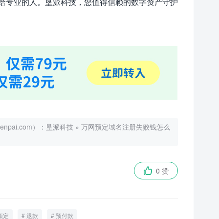
给专业的人。垦派科技，您值得信赖的数字资产守护
ai.com）：
垦派科技
»
万网预定域名注册失败钱怎么
0 赞

预定
退款
预付款