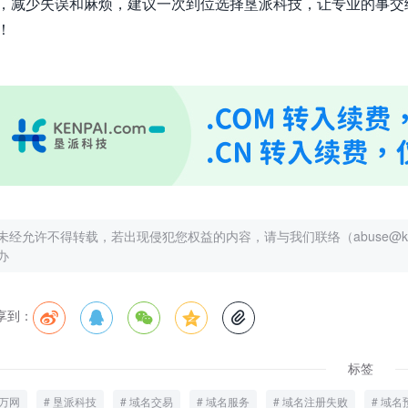
，减少失误和麻烦，建议一次到位选择垦派科技，让专业的事交
！
未经允许不得转载，若出现侵犯您权益的内容，请与我们联络（abuse@kenp
办
享到：





标签
万网
垦派科技
域名交易
域名服务
域名注册失败
域名