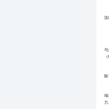
流
与
（h
除
域
力