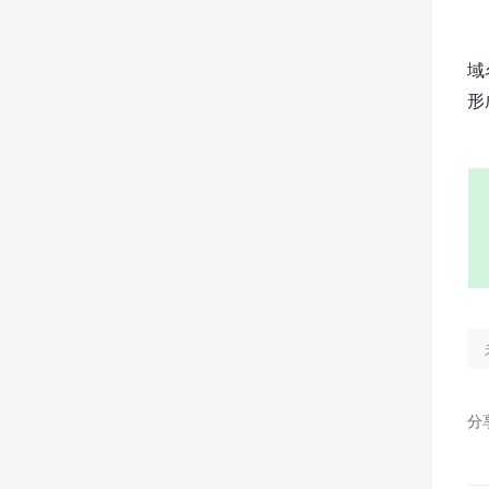
域
形
分