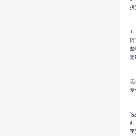
投
1
随
些
定
现
专
选
商
字