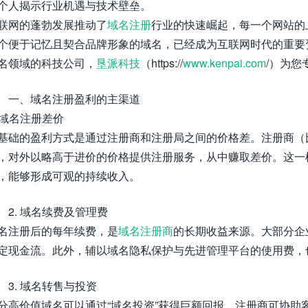
个人揭示行业机遇与技术壁垒。
联网的蓬勃发展推动了
域名注册
行业的快速崛起，每一个网站的
个便于记忆且契合品牌形象的域名，已经成为互联网时代的重要
名领域的科技公司，
垦派科技
（https://
www.kenpai.com
/）为您
一、域名注册盈利的主渠道
. 域名注册差价
基础的盈利方式是通过注册商和注册局之间的价格差。注册商（
，对外以略高于进价的价格提供注册服务，从中赚取差价。这一
，能够形成可观的持续收入。
2. 域名续费及管理费
名注册后的每年续费，是
域名注册商
的长期收益来源。大部分企
定现金流。此外，辅以域名隐私保护与先进管理平台的使用费，
3. 域名转售与投资
分高价值域名可以通过“域名投资”获得巨额回报。注册商可协助