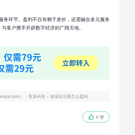
服务环节。盈利不仅有赖于差价，还需融合多元服务
，与客户携手开辟数字经济的广阔天地。
ai.com）：
垦派科技
»
做域名注册怎么盈利
0 赞
