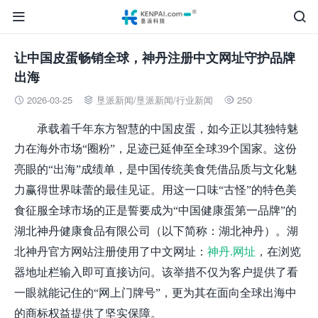


让中国皮蛋畅销全球，神丹注册中文网址守护品牌
出海
2026-03-25
垦派新闻
/
垦派新闻
/
行业新闻
250



承载着千年东方智慧的中国皮蛋，如今正以其独特魅
力在海外市场
“圈粉”，足迹已延伸至全球39个国家。这份
亮眼的“出海”成绩单，是中国传统美食凭借品质与文化魅
力赢得世界味蕾的最佳见证。
用这一口味
“古怪”的特色美
食征服全球市场的正是誓要成为“中国健康蛋第一品牌”的
湖北神丹健康食品有限公司（以下简称：湖北神丹）。湖
北神丹官方网站注册使用了中文网址：
神丹.网址
，在浏览
器地址栏输入即可直接访问。该举措不仅为客户提供了看
一眼就能记住的“网上门牌号”，更为其在面向全球出海中
的商标权益提供了坚实保障。