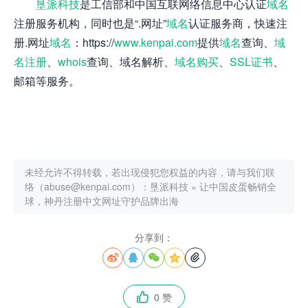
垦派科技
是工信部和中国互联网络信息中心认证
域名
注册服务机构，同时也是“.网址”
域名
认证服务商，快速注
册.网址
域名
：https://
www.kenpai.com
提供
域名
查询、
域
名注册
、
whois
查询、域名解析、
域名购买
、
SSL证书
、
邮箱等服务。
未经允许不得转载，若出现侵犯您权益的内容，请与我们联
络（abuse@kenpai.com）：
垦派科技
»
让中国皮蛋畅销全
球，神丹注册中文网址守护品牌出海
分享到：





0 赞
