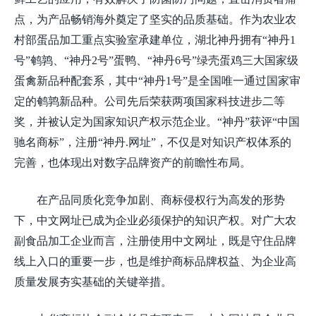
点，为产品畅销海外奠定了坚实的品质基础。
作为农业农
村部蛋品加工重点实验室承建单位，
湖北神丹
拥有
“
神丹1
号
”鹌鹑、“神丹2号”蛋鸭、“神丹6号”绿壳蛋鸡三大国家级
蛋禽新品种配套系，其中“神丹1号”是全国唯一通过国家审
定的鹌鹑新品种。公司先后荣获两项国家科技进步二等
奖，并被认定为国家知识产权示范企业。“神丹”获评“中国
驰名商标”，注册“神丹.网址”，不仅是
对
知识产权
体系
的
完善，也体现出对数字品牌资产的前瞻性
布局
。
在产品同质化竞争加剧、
商标
侵权行为
高发
的
形势
下，中文网址
已
成为企业
必须保护的知识产权
。对广大
农
副食品加工
企业而言，
注册使用
中文网址，既是守住品牌
线上入口的
重要一步
，也是维护
商标品牌权益
、为
企业
高
质量发展夯实基础的
关键举措
。