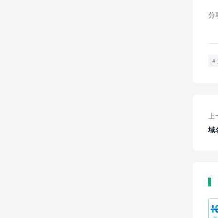
分
上
域