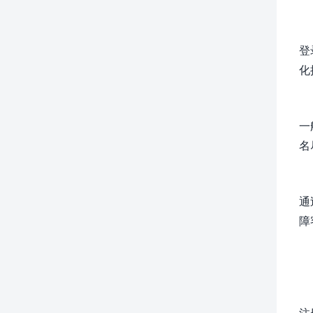
登
化
一
名
通
障
注