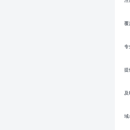
覆
专
提
及
域