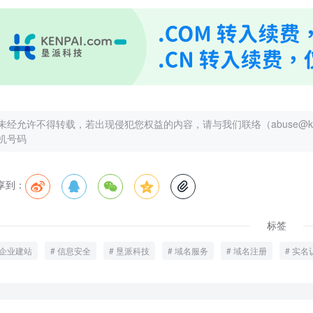
未经允许不得转载，若出现侵犯您权益的内容，请与我们联络（abuse@kenp
机号码
享到：





标签
企业建站
信息安全
垦派科技
域名服务
域名注册
实名