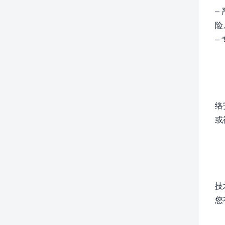
–
险
–
络
或
技
您