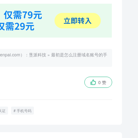
ai.com）：
垦派科技
»
最初是怎么注册域名账号的手
0 赞

认证
手机号码