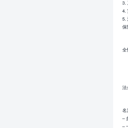
3
4
5
保
全
法
名
–
–