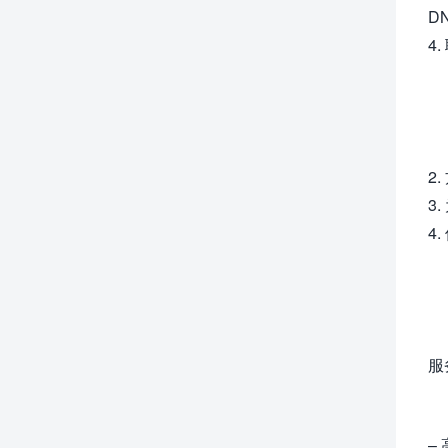
D
4
2
3
4
服
–