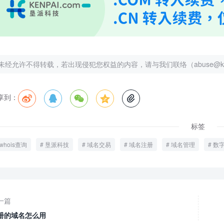
未经允许不得转载，若出现侵犯您权益的内容，请与我们联络（abuse@kenp
享到：





标签
whois查询
垦派科技
域名交易
域名注册
域名管理
数
一篇
册的域名怎么用