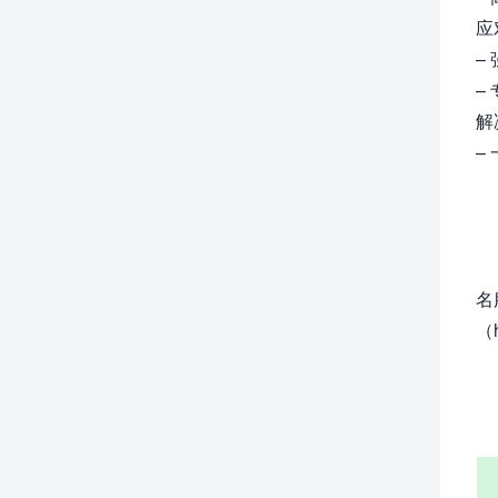
应
–
–
解
–
名
（h