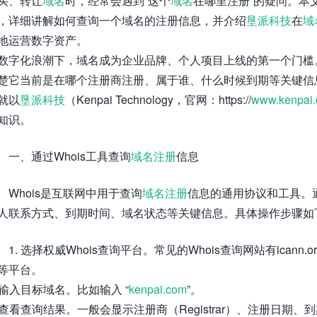
买、转让
域名
时，经常会遇到“这个
域名
在哪里注册”的疑问。本
，详细讲解如何查询一个域名的注册信息，并介绍
垦派科技
在
域
地运营数字资产。
数字化浪潮下，域名成为企业品牌、个人项目上线的第一个门槛
楚它当前是在哪个注册商注册、属于谁、什么时候到期等关键信
就以
垦派科技
（Kenpai Technology，官网：https://
www.kenpai
知识。
一、通过Whois工具查询
域名注册
信息
Whois是互联网中用于查询
域名注册
信息的通用协议和工具。通
人联系方式、到期时间、域名状态等关键信息。具体操作步骤如
1. 选择权威Whois查询平台。常见的Whois查询网站有icann.o
等平台。
. 输入目标域名。比如输入 “
kenpai.com
”。
. 查看查询结果。一般会显示注册商（Registrar）、注册日